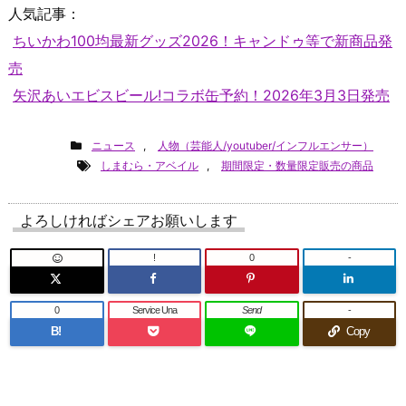
人気記事：
ちいかわ100均最新グッズ2026！キャンドゥ等で新商品発
売
矢沢あいエビスビール!コラボ缶予約！2026年3月3日発売
ニュース
,
人物（芸能人/youtuber/インフルエンサー）
しまむら・アベイル
,
期間限定・数量限定販売の商品
よろしければシェアお願いします
!
0
-
0
Service Una
Send
-
B!
Copy