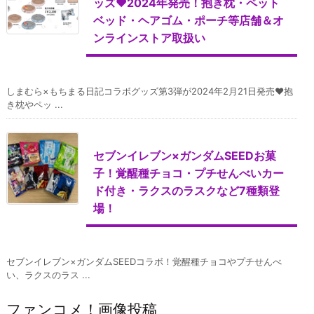
ッズ♥2024年発売！抱き枕・ペット
ベッド・ヘアゴム・ポーチ等店舗＆オ
ンラインストア取扱い
しまむら×もちまる日記コラボグッズ第3弾が2024年2月21日発売♥抱
き枕やペッ ...
セブンイレブン×ガンダムSEEDお菓
子！覚醒種チョコ・プチせんべいカー
ド付き・ラクスのラスクなど7種類登
場！
セブンイレブン×ガンダムSEEDコラボ！覚醒種チョコやプチせんべ
い、ラクスのラス ...
ファンコメ！画像投稿