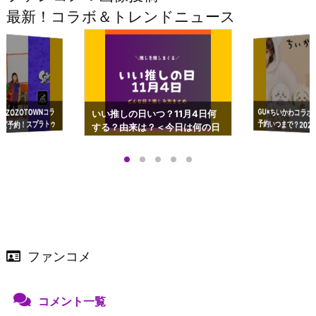
最新！コラボ＆トレンドニュース
GU×ちいかわコラボ
予約いつまで？2023
ーチやショルダーが可
×ZOZOTOWNコラ
いい推しの日いつ？11月4日何
ズ予約！スプラトゥ
する？由来は？＜今日は何の日
プアップも渋谷Hz
＞
店舗＆オンラインス
）で開催
ファンコメ
コメント一覧