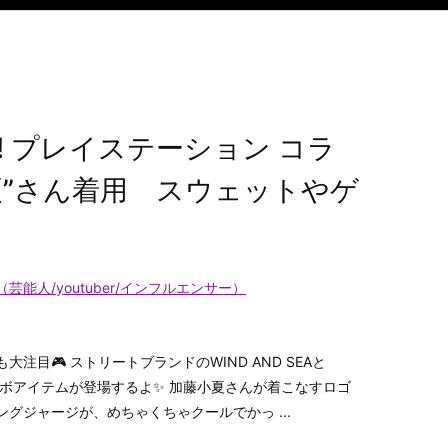
ステ! プレイステーション コラ
夏”さん着用 スウェットやゲ
（芸能人/youtuber/インフルエンサー）
注目🎮 ストリートブランドのWIND AND SEAと
ツなコラボアイテムが登場するよ✨ 加藤小夏さんが着こなすロゴ
グジャージが、めちゃくちゃクールでかっ ...