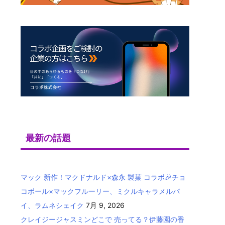
最新の話題
マック 新作！マクドナルド×森永 製菓 コラボ🎉チョ
コボール×マックフルーリー、ミクルキャラメルパ
イ、ラムネシェイク
7月 9, 2026
クレイジージャスミンどこで 売ってる？伊藤園の香