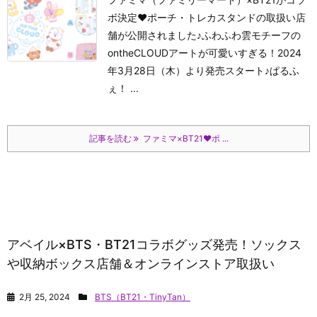
ボ決定♥ポーチ・トレカスタンドの取扱い店
舗が公開されました♪ふわふわ雲モチーフの
ontheCLOUDアートが可愛いすぎる！2024
年3月28日（木）より発売スタート♪
ぱるふ
ぇ！
...
記事を読む
ファミマ×BT21♥ポ ...
アベイル×BTS・BT21コラボグッズ発売！ソックス
や収納ボックス店舗＆オンラインストア取扱い
2月 25, 2024
BTS（BT21・TinyTan）