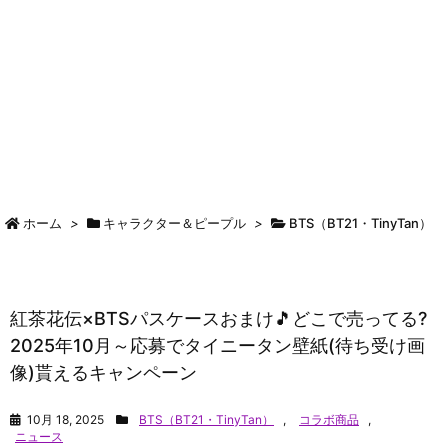
ホーム
>
キャラクター＆ピープル
>
BTS（BT21・TinyTan）
紅茶花伝×BTSパスケースおまけ🎵どこで売ってる?
2025年10月～応募でタイニータン壁紙(待ち受け画
像)貰えるキャンペーン
10月 18, 2025
BTS（BT21・TinyTan）
,
コラボ商品
,
ニュース