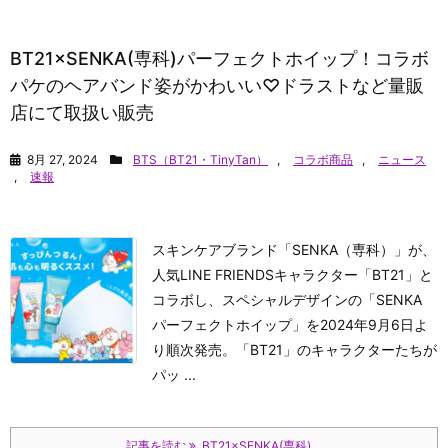
BT21×SENKA(専科)パーフェクトホイップ！コラボ
パケのヘアバンド姿がかわいい♡ドラストなど量販
店にて取扱い販売
8月 27, 2024
BTS（BT21・TinyTan）
,
コラボ商品
,
ニュース
,
速報
スキンケアブランド「SENKA（専科）」が、
人気LINE FRIENDSキャラクター「BT21」と
コラボし、スペシャルデザインの「SENKA
パーフェクトホイップ」を2024年9月6日よ
り順次発売。「BT21」のキャラクターたちが
パッ ...
記事を読む
BT21×SENKA(専科) ...