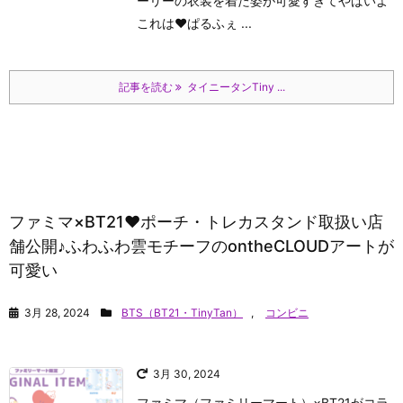
ーリーの衣装を着た姿が可愛すぎてやばいよ
これは♥
ぱるふぇ ...
記事を読む
タイニータンTiny ...
ファミマ×BT21♥ポーチ・トレカスタンド取扱い店
舗公開♪ふわふわ雲モチーフのontheCLOUDアートが
可愛い
3月 28, 2024
BTS（BT21・TinyTan）
,
コンビニ
3月 30, 2024
ファミマ（ファミリーマート）×BT21がコラ