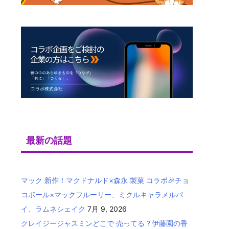
最新の話題
マック 新作！マクドナルド×森永 製菓 コラボ🎉チョ
コボール×マックフルーリー、ミクルキャラメルパ
イ、ラムネシェイク
7月 9, 2026
クレイジージャスミンどこで 売ってる？伊藤園の香