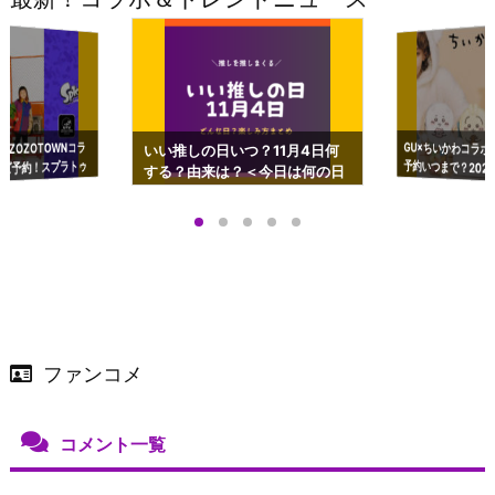
GU×ちいかわコラボ
予約いつまで？2023
ーチやショルダーが可
×ZOZOTOWNコラ
いい推しの日いつ？11月4日何
ズ予約！スプラトゥ
する？由来は？＜今日は何の日
プアップも渋谷Hz
＞
店舗＆オンラインス
）で開催
ファンコメ
コメント一覧