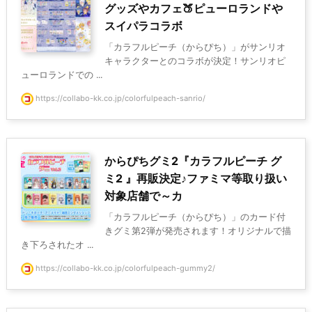
グッズやカフェ🍑ピューロランドや
スイパラコラボ
「カラフルピーチ（からぴち）」がサンリオ
キャラクターとのコラボが決定！サンリオピ
ューロランドでの ...
https://collabo-kk.co.jp/colorfulpeach-sanrio/
からぴちグミ2『カラフルピーチ グ
ミ2 』再販決定♪ファミマ等取り扱い
対象店舗で～カ
「カラフルピーチ（からぴち）」のカード付
きグミ第2弾が発売されます！オリジナルで描
き下ろされたオ ...
https://collabo-kk.co.jp/colorfulpeach-gummy2/