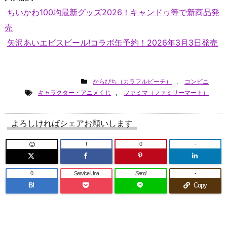
ちいかわ100均最新グッズ2026！キャンドゥ等で新商品発
売
矢沢あいエビスビール!コラボ缶予約！2026年3月3日発売
からぴち（カラフルピーチ）
,
コンビニ
キャラクター・アニメくじ
,
ファミマ（ファミリーマート）
よろしければシェアお願いします
!
0
-
0
Service Una
Send
-
B!
Copy