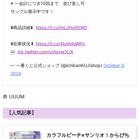
※ 一会計につき10回まで、並び直し可
サンプル展示中です！
⬇️商品詳細⬇️
https://t.co/htL2Hx00WD
⬇️在庫状況⬇
https://t.co/4lutA4oWPo
￼
pic.twitter.com/uVlqvw3LiX
— 一番くじ公式ショップ (@ichibanKUJIshop)
October 9,
2024
© UUUM
【人気記事】
カラフルピーチ×サンリオ！からぴち