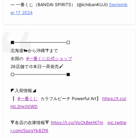
— 一番くじ（BANDAI SPIRITS） (@ichibanKUJI)
Septemb
er 17, 2024
■━━━━━━━━━━━━□
北海道🐄から沖縄🌴まで
全国の
#一番くじ公式ショップ
26店舗で🎨本日一斉発売🖌️
□━━━━━━━━━━━━■
◤入荷情報◢
【
#一番くじ
カラフルピーチ Powerful Art】
https://t.co/
htL2Hx00WD
🔻各店の在庫情報🔻
https://t.co/VpCkBeHX7m
pic.twitte
r.com/SszgYk8Zf6