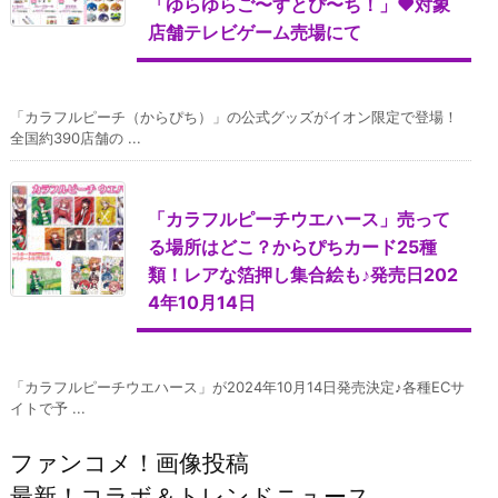
「ゆらゆらご〜すとぴ〜ち！」♥対象
店舗テレビゲーム売場にて
「カラフルピーチ（からぴち）」の公式グッズがイオン限定で登場！
全国約390店舗の ...
「カラフルピーチウエハース」売って
る場所はどこ？からぴちカード25種
類！レアな箔押し集合絵も♪発売日202
4年10月14日
「カラフルピーチウエハース」が2024年10月14日発売決定♪各種ECサ
イトで予 ...
ファンコメ！画像投稿
最新！コラボ＆トレンドニュース