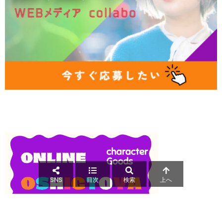
SNS
目次
検索
上へ