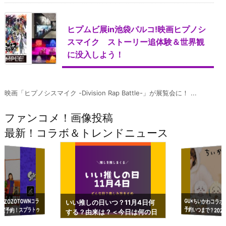
ヒプムビ展in池袋パルコ!映画ヒプノシ
スマイク ストーリー追体験＆世界観
に没入しよう！
映画「ヒプノシスマイク -Division Rap Battle-」が展覧会に！ ...
ファンコメ！画像投稿
最新！コラボ＆トレンドニュース
GU×ちいかわコラボ
予約いつまで？2023
ーチやショルダーが可
×ZOZOTOWNコラ
いい推しの日いつ？11月4日何
ズ予約！スプラトゥ
する？由来は？＜今日は何の日
プアップも渋谷Hz
＞