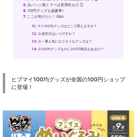
5.
缶バッジ風ミラーは実用性も◎ 🪞
6.
110円グッズも超豪華✨
7.
ここが知りたい！Q&A
7.1.
マイ100均グッズはどこで買えますか？
7.2.
Q.発売日はいつですか？
7.3.
Q.一番人気になりそうなグッズは？
7.4.
Q.100均グッズなのに330円商品もあるの？
ヒプマイ100均グッズが全国の100円ショップ
に登場！