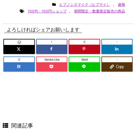
ヒプノシスマイク（ヒプマイ）
,
速報
100均・100円ショップ
,
期間限定・数量限定販売の商品
よろしければシェアお願いします
!
0
-
0
Service Una
Send
-
B!
Copy
関連記事