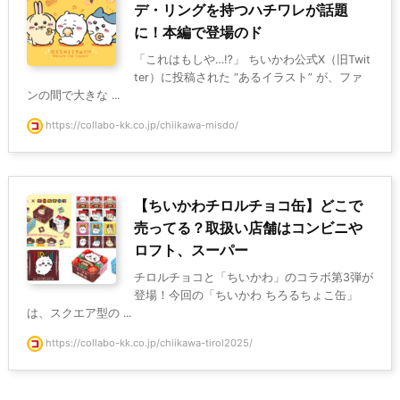
デ・リングを持つハチワレが話題
に！本編で登場のド
「これはもしや…⁉」 ちいかわ公式X（旧Twit
ter）に投稿された “あるイラスト” が、ファ
ンの間で大きな ...
https://collabo-kk.co.jp/chiikawa-misdo/
【ちいかわチロルチョコ缶】どこで
売ってる？取扱い店舗はコンビニや
ロフト、スーパー
チロルチョコと「ちいかわ」のコラボ第3弾が
登場！今回の「ちいかわ ちろるちょこ缶」
は、スクエア型の ...
https://collabo-kk.co.jp/chiikawa-tirol2025/