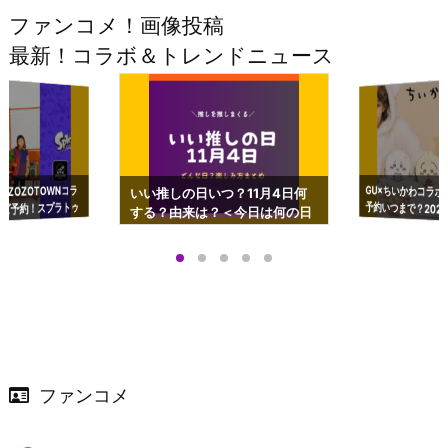
ファンコメ！画像投稿
最新！コラボ＆トレンドニュース
GU×ちいかわコラボ
予約いつまで？2023
ーチやショルダーが可
×ZOZOTOWNコラ
いい推しの日いつ？11月4日何
ズ予約！スプラトゥ
する？由来は？＜今日は何の日
プアップも渋谷Hz
＞
店舗＆オンラインス
）で開催
ファンコメ