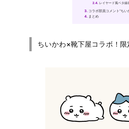
2.4.
レイヤード風ベタ線
3.
コラボ部員コメント”ちい
4.
まとめ
ちいかわ×靴下屋コラボ！限