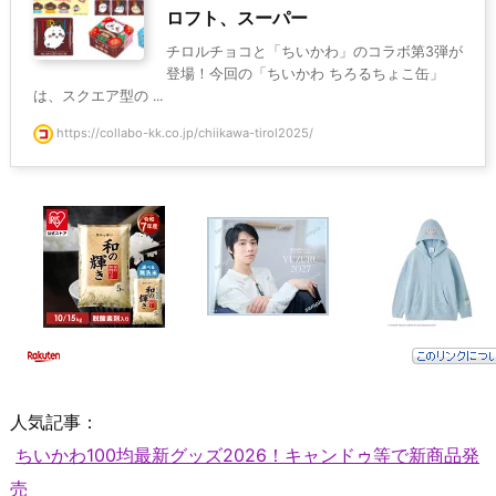
ロフト、スーパー
チロルチョコと「ちいかわ」のコラボ第3弾が
登場！今回の「ちいかわ ちろるちょこ缶」
は、スクエア型の ...
https://collabo-kk.co.jp/chiikawa-tirol2025/
人気記事：
ちいかわ100均最新グッズ2026！キャンドゥ等で新商品発
売