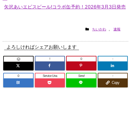
矢沢あいエビスビール!コラボ缶予約！2026年3月3日発売
ちいかわ
,
速報
よろしければシェアお願いします
!
0
-
0
Service Una
Send
-
B!
Copy