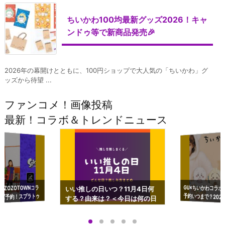
ちいかわ100均最新グッズ2026！キャ
ンドゥ等で新商品発売🎉
2026年の幕開けとともに、100円ショップで大人気の「ちいかわ」グ
ッズから待望 ...
ファンコメ！画像投稿
最新！コラボ＆トレンドニュース
GU×ちいかわコラボ
予約いつまで？2023
ーチやショルダーが可
×ZOZOTOWNコラ
いい推しの日いつ？11月4日何
ズ予約！スプラトゥ
する？由来は？＜今日は何の日
プアップも渋谷Hz
＞
店舗＆オンラインス
）で開催