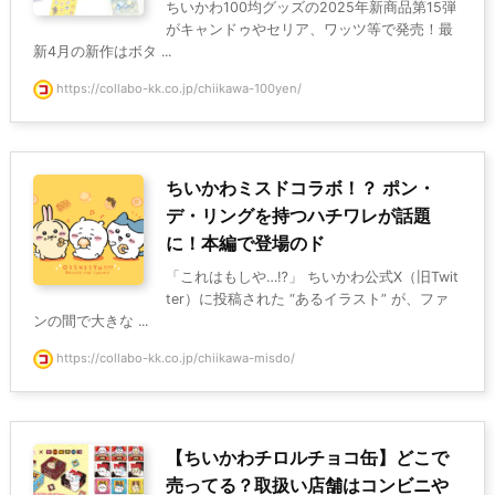
ちいかわ100均グッズの2025年新商品第15弾
がキャンドゥやセリア、ワッツ等で発売！最
新4月の新作はボタ ...
https://collabo-kk.co.jp/chiikawa-100yen/
ちいかわミスドコラボ！？ ポン・
デ・リングを持つハチワレが話題
に！本編で登場のド
「これはもしや…⁉」 ちいかわ公式X（旧Twit
ter）に投稿された “あるイラスト” が、ファ
ンの間で大きな ...
https://collabo-kk.co.jp/chiikawa-misdo/
【ちいかわチロルチョコ缶】どこで
売ってる？取扱い店舗はコンビニや