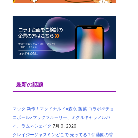
最新の話題
マック 新作！マクドナルド×森永 製菓 コラボ🎉チョ
コボール×マックフルーリー、ミクルキャラメルパ
イ、ラムネシェイク
7月 9, 2026
クレイジージャスミンどこで 売ってる？伊藤園の香