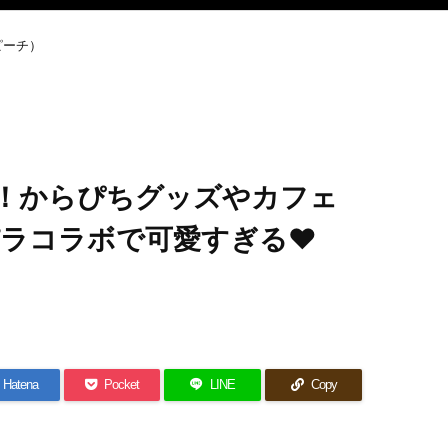
ピーチ）
！からぴちグッズやカフェ
パラコラボで可愛すぎる♥
Hatena
Pocket
LINE
Copy