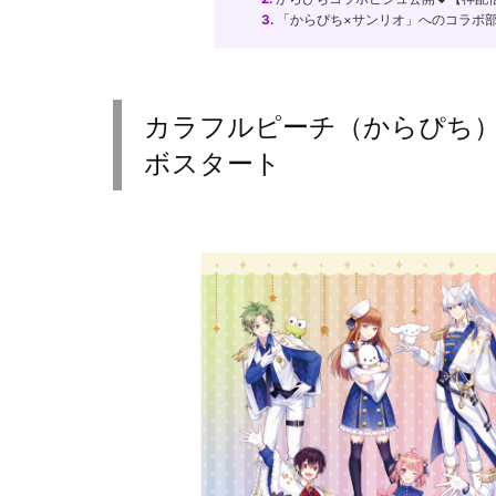
3.
「からぴち×サンリオ」へのコラボ
カラフルピーチ（からぴち
ボスタート