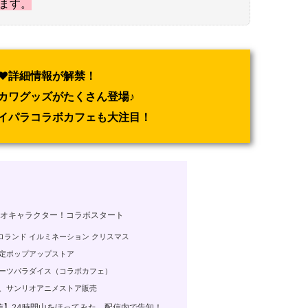
れます。
♥詳細情報が解禁！
カワグッズがたくさん登場♪
イパラコラボカフェも大注目！
リオキャラクター！コラボスタート
ランド イルミネーション クリスマス
定ポップアップストア
ーツパラダイス（コラボカフェ）
、サンリオアニメストア販売
】24時間山をほってみた。配信内で告知！