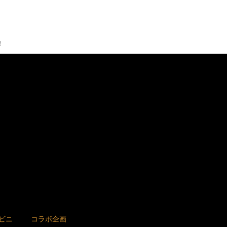
！
ビニ
コラボ企画