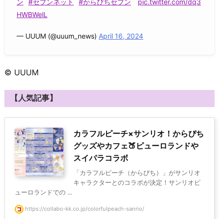
ン
#セブンネット
#からぴちセブン
pic.twitter.com/dq3
HWBWelL
— UUUM (@uuum_news)
April 16, 2024
© UUUM
【人気記事】
カラフルピーチ×サンリオ！からぴち
グッズやカフェ🍑ピューロランドや
スイパラコラボ
「カラフルピーチ（からぴち）」がサンリオ
キャラクターとのコラボが決定！サンリオピ
ューロランドでの ...
https://collabo-kk.co.jp/colorfulpeach-sanrio/