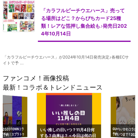
「カラフルピーチウエハース」売って
る場所はどこ？からぴちカード25種
類！レアな箔押し集合絵も♪発売日202
4年10月14日
「カラフルピーチウエハース」が2024年10月14日発売決定♪各種ECサ
イトで予 ...
ファンコメ！画像投稿
最新！コラボ＆トレンドニュース
GU×ちいかわコラボ
予約いつまで？2023
ーチやショルダーが可
×ZOZOTOWNコラ
いい推しの日いつ？11月4日何
ズ予約！スプラトゥ
する？由来は？＜今日は何の日