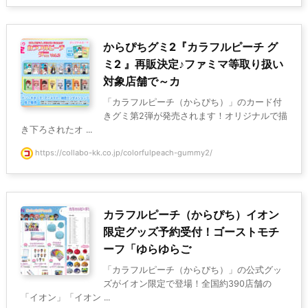
からぴちグミ2『カラフルピーチ グ
ミ2 』再販決定♪ファミマ等取り扱い
対象店舗で～カ
「カラフルピーチ（からぴち）」のカード付
きグミ第2弾が発売されます！オリジナルで描
き下ろされたオ ...
https://collabo-kk.co.jp/colorfulpeach-gummy2/
カラフルピーチ（からぴち）イオン
限定グッズ予約受付！ゴーストモチ
ーフ「ゆらゆらご
「カラフルピーチ（からぴち）」の公式グッ
ズがイオン限定で登場！全国約390店舗の
「イオン」「イオン ...