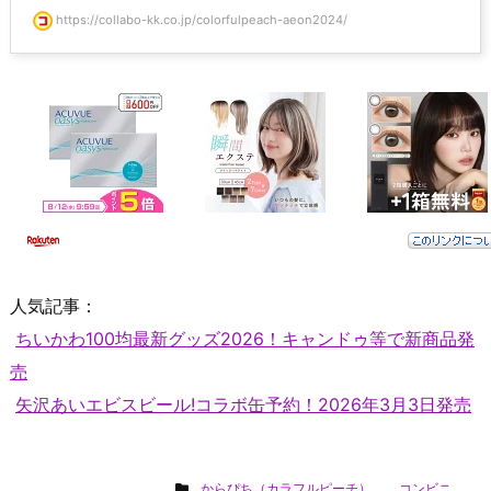
https://collabo-kk.co.jp/colorfulpeach-aeon2024/
人気記事：
ちいかわ100均最新グッズ2026！キャンドゥ等で新商品発
売
矢沢あいエビスビール!コラボ缶予約！2026年3月3日発売
からぴち（カラフルピーチ）
,
コンビニ