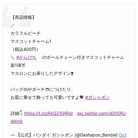
【商品情報】
／
カラフルピーチ
マスコットチャーム1
（税込400円）
＼
#からぴち
のボールチェーン付きマスコットチャーム
第1弾🍑
マカロンにお座りしたデザイン❣️
バッグ👜やポーチ👝につけたり、
お皿に乗せて飾っても可愛いですよ💖
#ガシャポン
詳細👇
https://t.co/KkQZ59jRdr
pic.twitter.com/oD0SRU
ARm9
— 【公式】バンダイ ガシャポン (@Gashapon_Bandai)
Oct