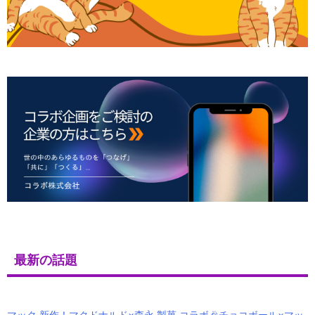
最新の話題
マック 新作！マクドナルド×森永 製菓 コラボ🎉チョコボール×マッ