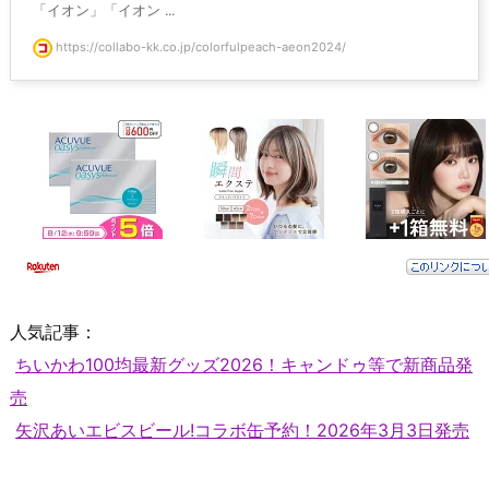
「イオン」「イオン ...
https://collabo-kk.co.jp/colorfulpeach-aeon2024/
人気記事：
ちいかわ100均最新グッズ2026！キャンドゥ等で新商品発
売
矢沢あいエビスビール!コラボ缶予約！2026年3月3日発売