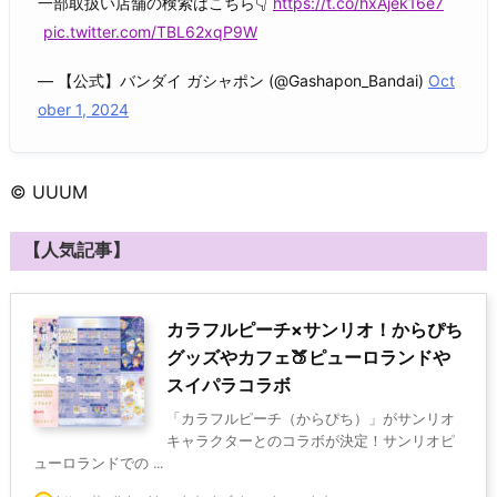
一部取扱い店舗の検索はこちら👇
https://t.co/hxAjek16e7
pic.twitter.com/TBL62xqP9W
— 【公式】バンダイ ガシャポン (@Gashapon_Bandai)
Oct
ober 1, 2024
© UUUM
【人気記事】
カラフルピーチ×サンリオ！からぴち
グッズやカフェ🍑ピューロランドや
スイパラコラボ
「カラフルピーチ（からぴち）」がサンリオ
キャラクターとのコラボが決定！サンリオピ
ューロランドでの ...