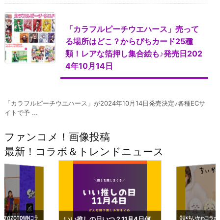
「カラフルピーチウエハース」売って
る場所はどこ？からぴちカード25種
類！レアな箔押し集合絵も♪発売日202
4年10月14日
「カラフルピーチウエハース」が2024年10月14日発売決定♪各種ECサ
イトで予 ...
ファンコメ！画像投稿
最新！コラボ＆トレンドニュース
GU×ちいかわコラボ
予約いつまで？2023
ーチやショルダーが可
×ZOZOTOWNコラ
いい推しの日いつ？11月4日何