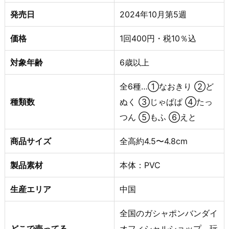
発売日
2024年10月第5週
価格
1回400円・税10％込
対象年齢
6歳以上
全6種…①なおきり ②ど
種類数
ぬく ③じゃぱぱ ④たっ
つん ⑤もふ ⑥えと
商品サイズ
全高約4.5〜4.8cm
製品素材
本体：PVC
生産エリア
中国
全国のガシャポンバンダイ
どこで売ってる
オフィシャルショップ、玩