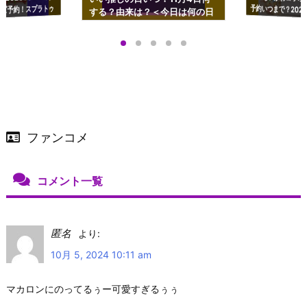
ズ予約！スプラトゥ
する？由来は？＜今日は何の日
プアップも渋谷Hz
＞
店舗＆オンラインス
）で開催
ファンコメ
コメント一覧
匿名
より:
10月 5, 2024 10:11 am
マカロンにのってるぅー可愛すぎるぅぅ