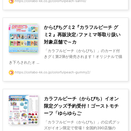
https://collabo-kk.co.jp/colorfulpeach-sanrio/
からぴちグミ2『カラフルピーチ グ
ミ2 』再販決定♪ファミマ等取り扱い
対象店舗で～カ
「カラフルピーチ（からぴち）」のカード付
きグミ第2弾が発売されます！オリジナルで描
き下ろされたオ ...
https://collabo-kk.co.jp/colorfulpeach-gummy2/
カラフルピーチ（からぴち）イオン
限定グッズ予約受付！ゴーストモチ
ーフ「ゆらゆらご
「カラフルピーチ（からぴち）」の公式グッ
ズがイオン限定で登場！全国約390店舗の