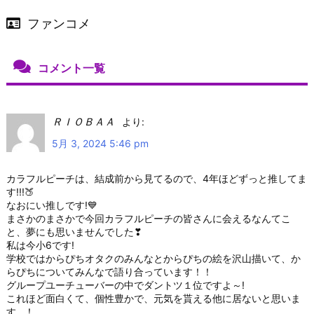
ファンコメ
コメント一覧
ＲＩＯＢＡＡ
より:
5月 3, 2024 5:46 pm
カラフルピーチは、結成前から見てるので、4年ほどずっと推してま
す!!!🍑
なおにい推しです!💙
まさかのまさかで今回カラフルピーチの皆さんに会えるなんてこ
と、夢にも思いませんでした❣
私は今小6です!
学校ではからぴちオタクのみんなとからぴちの絵を沢山描いて、か
らぴちについてみんなで語り合っています！！
グループユーチューバーの中でダントツ１位ですよ～!
これほど面白くて、個性豊かで、元気を貰える他に居ないと思いま
す…！