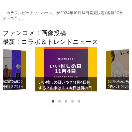
「カラフルピーチウエハース」が2024年10月14日発売決定♪各種ECサ
イトで予 ...
ファンコメ！画像投稿
最新！コラボ＆トレンドニュース
GU×ちいかわコラボ
予約いつまで？2023
ーチやショルダーが可
×ZOZOTOWNコラ
いい推しの日いつ？11月4日何
ズ予約！スプラトゥ
する？由来は？＜今日は何の日
プアップも渋谷Hz
＞
店舗＆オンラインス
）で開催