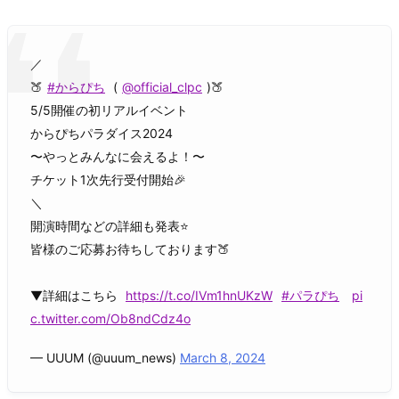
／
🍑
#からぴち
(
@official_clpc
)🍑
5/5開催の初リアルイベント
からぴちパラダイス2024
〜やっとみんなに会えるよ！〜
チケット1次先行受付開始🎉
＼
開演時間などの詳細も発表⭐️
皆様のご応募お待ちしております🍑
▼詳細はこちら
https://t.co/IVm1hnUKzW
#パラぴち
pi
c.twitter.com/Ob8ndCdz4o
— UUUM (@uuum_news)
March 8, 2024