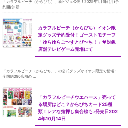
「カラフルピーチ（からぴち）」新ビジュ公開！2025年1月6日(月)予
約開始♪新 ...
カラフルピーチ（からぴち）イオン限
定グッズ予約受付！ゴーストモチーフ
「ゆらゆらご〜すとぴ〜ち！」♥対象
店舗テレビゲーム売場にて
「カラフルピーチ（からぴち）」の公式グッズがイオン限定で登場！
全国約390店舗の ...
「カラフルピーチウエハース」売って
る場所はどこ？からぴちカード25種
類！レアな箔押し集合絵も♪発売日202
4年10月14日