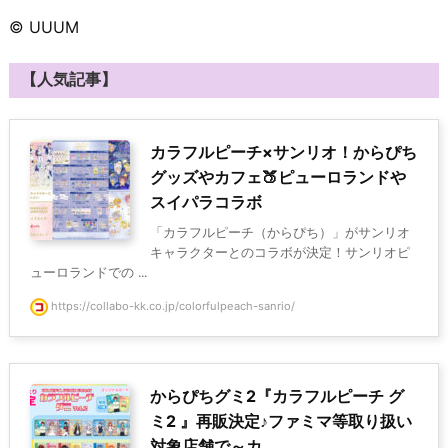
© UUUM
【人気記事】
カラフルピーチ×サンリオ！からぴち
グッズやカフェ🍑ピューロランドや
スイパラコラボ
「カラフルピーチ（からぴち）」がサンリオ
キャラクターとのコラボが決定！サンリオピ
ューロランドでの ...
https://collabo-kk.co.jp/colorfulpeach-sanrio/
からぴちグミ2『カラフルピーチ グ
ミ2 』再販決定♪ファミマ等取り扱い
対象店舗で～カ