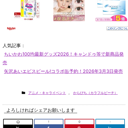
人気記事：
ちいかわ100均最新グッズ2026！キャンドゥ等で新商品発
売
矢沢あいエビスビール!コラボ缶予約！2026年3月3日発売
アニメ・キャライベント
,
からぴち（カラフルピーチ）
よろしければシェアお願いします
!
0
-