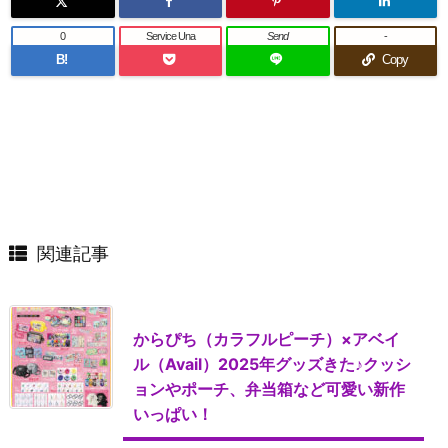
0
Service Una
Send
-
B!
Copy
関連記事
からぴち（カラフルピーチ）×アベイ
ル（Avail）2025年グッズきた♪クッシ
ョンやポーチ、弁当箱など可愛い新作
いっぱい！