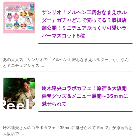
サンリオ「メルヘン工房おなまえホル
ダー」ガチャどこで売ってる？取扱店
舗公開！ミニチュアぷっくり可愛いラ
バーマスコット5種
あの大人気！サンリオの「メルヘン工房おなまえホルダー」が、なん
とミニチュアサイズ ...
鈴木達央コラボカフェ！原宿＆大阪開
催♥グッズ＆メニュー展開～35ｍｍに
魅せられて
鈴木達夫さんのコラボカフェ「35mmに魅せられて Reel2」が原宿店と
大阪店で ...