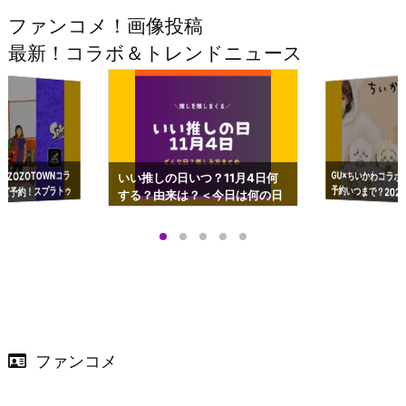
ファンコメ！画像投稿
最新！コラボ＆トレンドニュース
GU×ちいかわコラボ
予約いつまで？2023
ーチやショルダーが可
×ZOZOTOWNコラ
いい推しの日いつ？11月4日何
ズ予約！スプラトゥ
する？由来は？＜今日は何の日
プアップも渋谷Hz
＞
店舗＆オンラインス
）で開催
ファンコメ