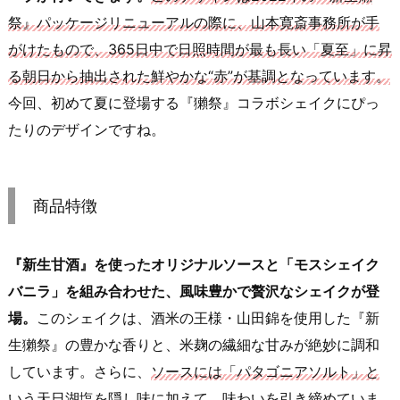
祭』パッケージリニューアルの際に、山本寛斎事務所が手
がけたもので、365日中で日照時間が最も長い「夏至」に昇
る朝日から抽出された鮮やかな“赤”が基調となっています。
今回、初めて夏に登場する『獺祭』コラボシェイクにぴっ
たりのデザインですね。
商品特徴
『新生甘酒』を使ったオリジナルソースと「モスシェイク
バニラ」を組み合わせた、風味豊かで贅沢なシェイクが登
場。
このシェイクは、酒米の王様・山田錦を使用した『新
生獺祭』の豊かな香りと、米麹の繊細な甘みが絶妙に調和
しています。さらに、
ソースには「パタゴニアソルト」と
いう天日湖塩を隠し味に加えて、味わいを引き締めていま