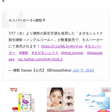
モスバーガー🥤×獺祭🥂
7/17（水）より獺祭の新生甘酒を使用した「まぜるシェイク
新生獺祭＜ノンアルコール＞」が数量販売で、モスバーガー
にて発売されます！
https://t.co/ML5yWyyryp
#モスバー
ガー
#獺祭
#まぜるシェイク
@mos_burger
@dassais
ake
pic.twitter.com/XnjkyQqILZ
— 獺祭 Dassai【公式】 (@DassaiSake)
July 11, 2024