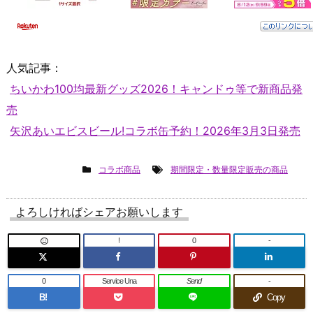
人気記事：
ちいかわ100均最新グッズ2026！キャンドゥ等で新商品発
売
矢沢あいエビスビール!コラボ缶予約！2026年3月3日発売
コラボ商品
期間限定・数量限定販売の商品
よろしければシェアお願いします
!
0
-
0
Service Una
Send
-
B!
Copy