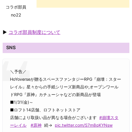
コラボ部員
no22
▶
コラボ部員制度について
SNS
＼予告／
HoYoverseが贈るスペースファンタジーRPG『崩壊：スター
レイル』星々からの手紙シリーズ新商品や,オープンワール
ドRPG『原神』カチューシャなどの新商品が登場
■1/31(金)～
■ロフト14店舗、ロフトネットストア
店舗により取扱い品が異なる場合がございます
#崩壊スタ
ーレイル
#原神
続→
pic.twitter.com/S7m8qKYNsw