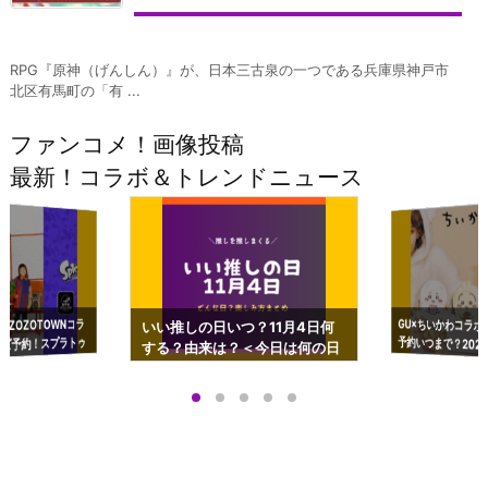
RPG『原神（げんしん）』が、日本三古泉の一つである兵庫県神戸市
北区有馬町の「有 ...
ファンコメ！画像投稿
最新！コラボ＆トレンドニュース
GU×ちいかわコラボ
予約いつまで？2023
ーチやショルダーが可
×ZOZOTOWNコラ
いい推しの日いつ？11月4日何
ズ予約！スプラトゥ
する？由来は？＜今日は何の日
プアップも渋谷Hz
＞
店舗＆オンラインス
）で開催