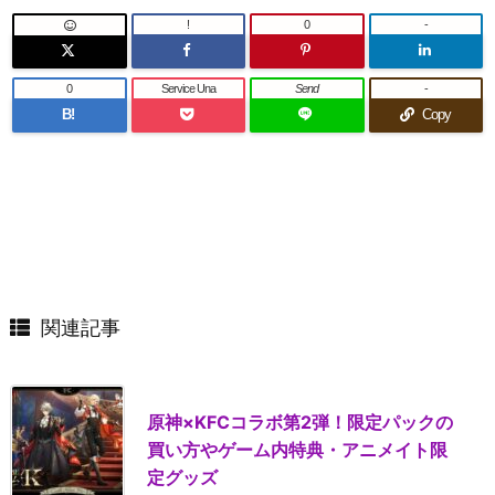
!
0
-
0
Service Una
Send
-
B!
Copy
関連記事
原神×KFCコラボ第2弾！限定パックの
買い方やゲーム内特典・アニメイト限
定グッズ