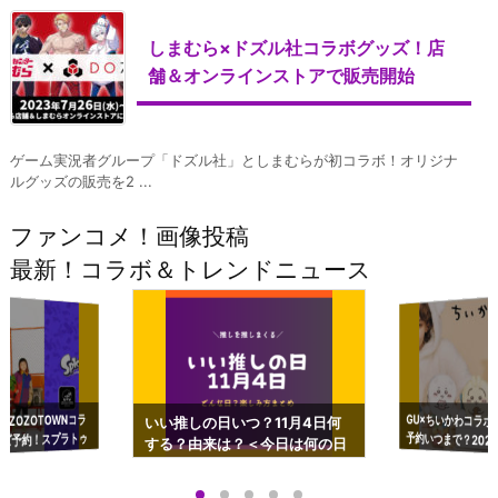
しまむら×ドズル社コラボグッズ！店
舗＆オンラインストアで販売開始
ゲーム実況者グループ「ドズル社」としまむらが初コラボ！オリジナ
ルグッズの販売を2 ...
ファンコメ！画像投稿
最新！コラボ＆トレンドニュース
GU×ちいかわコラボ
予約いつまで？2023
ーチやショルダーが可
×ZOZOTOWNコラ
いい推しの日いつ？11月4日何
ズ予約！スプラトゥ
する？由来は？＜今日は何の日
プアップも渋谷Hz
＞
店舗＆オンラインス
）で開催