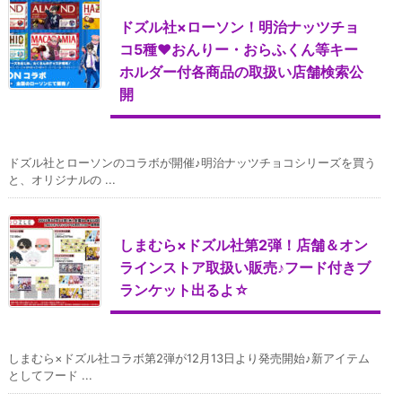
ドズル社×ローソン！明治ナッツチョ
コ5種♥おんりー・おらふくん等キー
ホルダー付各商品の取扱い店舗検索公
開
ドズル社とローソンのコラボが開催♪明治ナッツチョコシリーズを買う
と、オリジナルの ...
しまむら×ドズル社第2弾！店舗＆オン
ラインストア取扱い販売♪フード付きブ
ランケット出るよ☆
しまむら×ドズル社コラボ第2弾が12月13日より発売開始♪新アイテム
としてフード ...