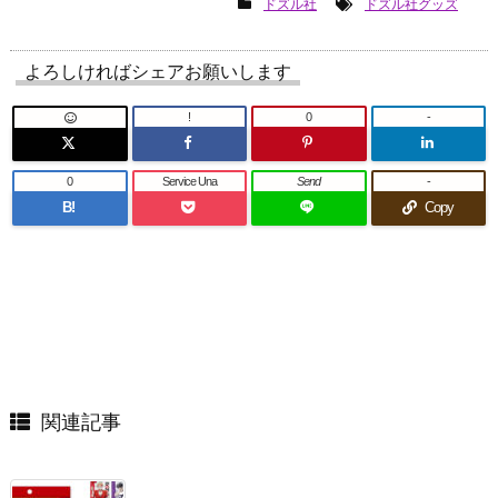
ドズル社
ドズル社グッズ
よろしければシェアお願いします
!
0
-
0
Service Una
Send
-
B!
Copy
関連記事