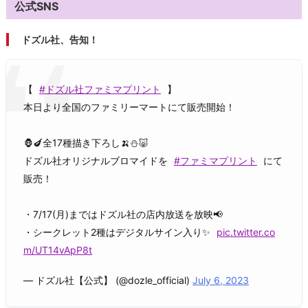
公式SNS
ドズル社、告知！
【
#ドズル社ファミマプリント
】
本日より全国のファミリーマートにて販売開始！
🦍🍆全17種描き下ろし🍌⛄🐷
ドズル社オリジナルブロマイドを
#ファミマプリント
にて
販売！
・7/17(月)まではドズル社の店内放送を放映📢
・シークレット2種はデジタルサイン入り✨
pic.twitter.co
m/UT14vApP8t
— ドズル社【公式】 (@dozle_official)
July 6, 2023