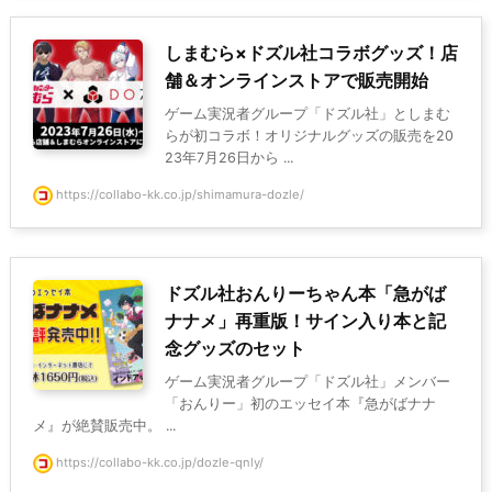
しまむら×ドズル社コラボグッズ！店
舗＆オンラインストアで販売開始
ゲーム実況者グループ「ドズル社」としまむ
らが初コラボ！オリジナルグッズの販売を20
23年7月26日から ...
https://collabo-kk.co.jp/shimamura-dozle/
ドズル社おんりーちゃん本「急がば
ナナメ」再重版！サイン入り本と記
念グッズのセット
ゲーム実況者グループ「ドズル社」メンバー
「おんりー」初のエッセイ本『急がばナナ
メ』が絶賛販売中。 ...
https://collabo-kk.co.jp/dozle-qnly/