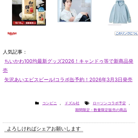
人気記事：
ちいかわ100均最新グッズ2026！キャンドゥ等で新商品発
売
矢沢あいエビスビール!コラボ缶予約！2026年3月3日発売
コンビニ
,
ドズル社
ローソンコラボ予定
,
期間限定・数量限定販売の商品
よろしければシェアお願いします