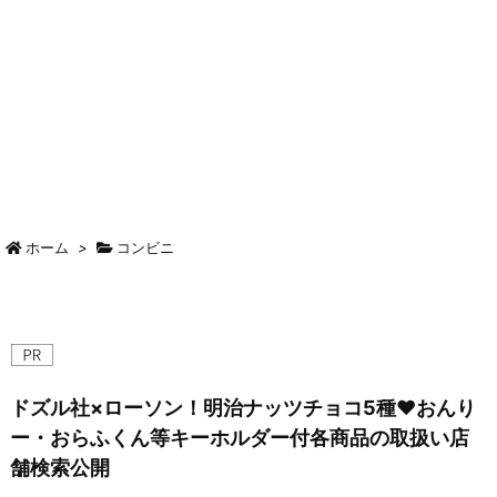
ホーム
>
コンビニ
ドズル社×ローソン！明治ナッツチョコ5種♥おんり
ー・おらふくん等キーホルダー付各商品の取扱い店
舗検索公開