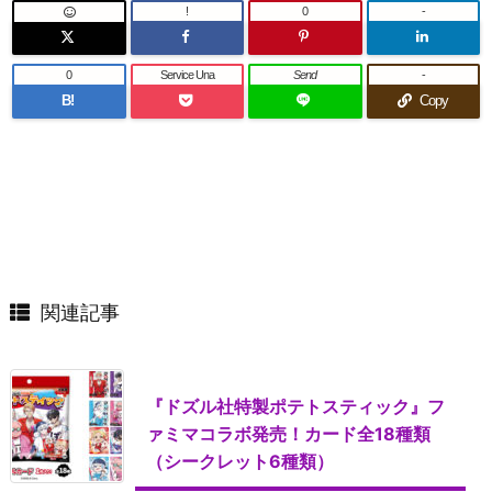
!
0
-
0
Service Una
Send
-
B!
Copy
関連記事
『ドズル社特製ポテトスティック』フ
ァミマコラボ発売！カード全18種類
（シークレット6種類）