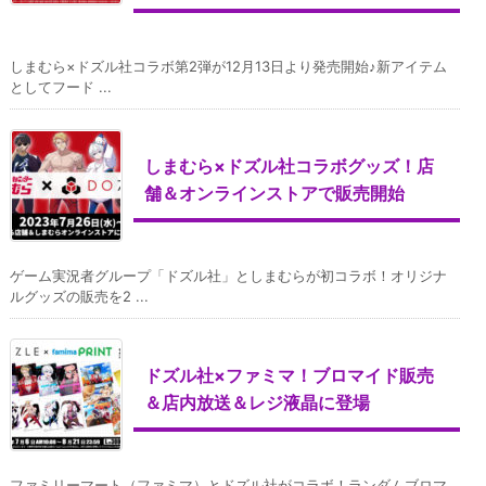
しまむら×ドズル社コラボ第2弾が12月13日より発売開始♪新アイテム
としてフード ...
しまむら×ドズル社コラボグッズ！店
舗＆オンラインストアで販売開始
ゲーム実況者グループ「ドズル社」としまむらが初コラボ！オリジナ
ルグッズの販売を2 ...
ドズル社×ファミマ！ブロマイド販売
＆店内放送＆レジ液晶に登場
ファミリーマート（ファミマ）とドズル社がコラボ！ランダムブロマ