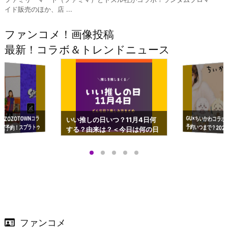
イド販売のほか、店 ...
ファンコメ！画像投稿
最新！コラボ＆トレンドニュース
GU×ちいかわコラボ
予約いつまで？2023
ーチやショルダーが可
×ZOZOTOWNコラ
いい推しの日いつ？11月4日何
ズ予約！スプラトゥ
する？由来は？＜今日は何の日
プアップも渋谷Hz
＞
店舗＆オンラインス
）で開催
ファンコメ