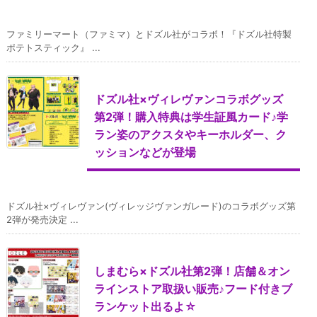
ファミリーマート（ファミマ）とドズル社がコラボ！『ドズル社特製
ポテトスティック』 ...
ドズル社×ヴィレヴァンコラボグッズ
第2弾！購入特典は学生証風カード♪学
ラン姿のアクスタやキーホルダー、ク
ッションなどが登場
ドズル社×ヴィレヴァン(ヴィレッジヴァンガレード)のコラボグッズ第
2弾が発売決定 ...
しまむら×ドズル社第2弾！店舗＆オン
ラインストア取扱い販売♪フード付きブ
ランケット出るよ☆