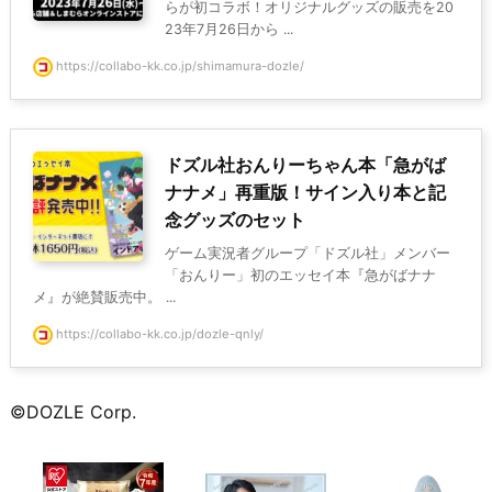
らが初コラボ！オリジナルグッズの販売を20
23年7月26日から ...
https://collabo-kk.co.jp/shimamura-dozle/
ドズル社おんりーちゃん本「急がば
ナナメ」再重版！サイン入り本と記
念グッズのセット
ゲーム実況者グループ「ドズル社」メンバー
「おんりー」初のエッセイ本『急がばナナ
メ』が絶賛販売中。 ...
https://collabo-kk.co.jp/dozle-qnly/
©DOZLE Corp.