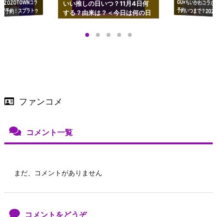
GU×ちいかわコラボ
予約いつまで？2023
ーチやショルダーが可
×ZOZOTOWNコラ
いい推しの日いつ？11月4日何
ズ予約！スプラトゥ
する？由来は？＜今日は何の日
プアップも渋谷Hz
＞
店舗＆オンラインス
）で開催
ファンコメ
コメント一覧
まだ、コメントがありません
コメントをどうぞ