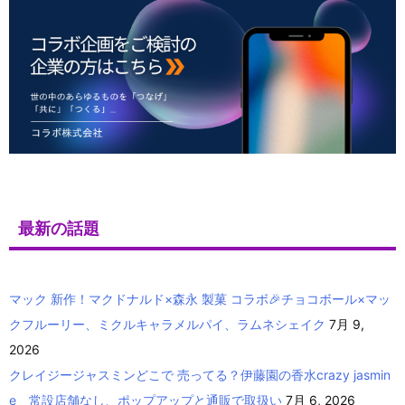
最新の話題
マック 新作！マクドナルド×森永 製菓 コラボ🎉チョコボール×マッ
クフルーリー、ミクルキャラメルパイ、ラムネシェイク
7月 9,
2026
クレイジージャスミンどこで 売ってる？伊藤園の香水crazy jasmin
e 常設店舗なし、ポップアップと通販で取扱い
7月 6, 2026