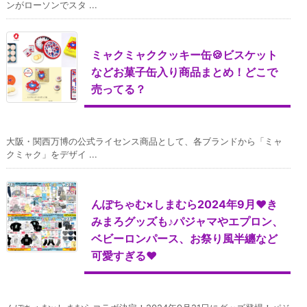
ンがローソンでスタ ...
ミャクミャククッキー缶🍪ビスケット
などお菓子缶入り商品まとめ！どこで
売ってる？
大阪・関西万博の公式ライセンス商品として、各ブランドから「ミャ
クミャク」をデザイ ...
んぽちゃむ×しまむら2024年9月♥き
みまろグッズも♪パジャマやエプロン、
ベビーロンパース、お祭り風半纏など
可愛すぎる♥