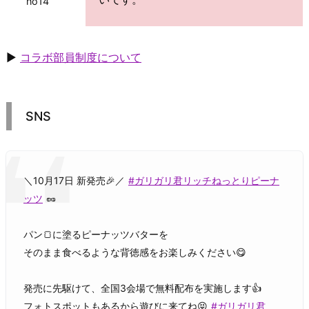
no14
▶
コラボ部員制度について
SNS
＼10月17日 新発売🎉／
#ガリガリ君リッチねっとりピーナ
ッツ
🥜
パン🍞に塗るピーナッツバターを
そのまま食べるような背徳感をお楽しみください😋
発売に先駆けて、全国3会場で無料配布を実施します👍
フォトスポットもあるから遊びに来てね😝
#ガリガリ君