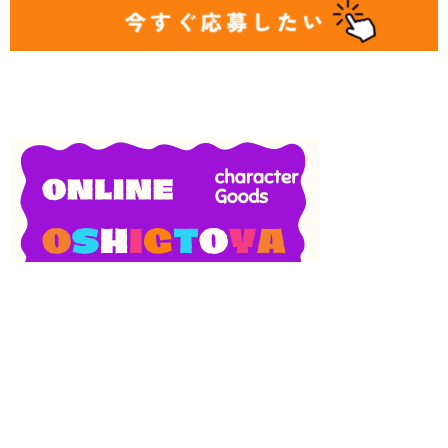
SNS
目次
検索
上へ