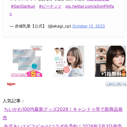
#GariGarikun
#ピーナッツ
pic.twitter.com/e5gnPiHfa
c
— 赤城乳業【公式】 (@akagi_cp)
October 12, 2023
人気記事：
ちいかわ100均最新グッズ2026！キャンドゥ等で新商品発
売
矢沢あいエビスビール!コラボ缶予約！2026年3月3日発売