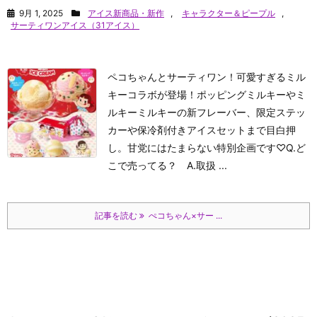
9月 1, 2025
アイス新商品・新作
,
キャラクター＆ピープル
,
サーティワンアイス（31アイス）
ペコちゃんとサーティワン！可愛すぎるミル
キーコラボが登場！ポッピングミルキーやミ
ルキーミルキーの新フレーバー、限定ステッ
カーや保冷剤付きアイスセットまで目白押
し。甘党にはたまらない特別企画です♡
Q.ど
こで売ってる？ A.取扱 ...
記事を読む
ぺコちゃん×サー ...