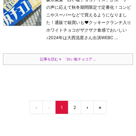
の声に応えて秋冬期間限定で定番化！コンビ
ニやスーパーなどで買えるようになりまし
た！通販で箱買いも♥クッキークランチ入り
ホワイトチョコがザクザク食感でおいしい
♪2024年は大西流星さん出演WEBC ...
記事を読む
「白い板チョコア ...
«
‹
1
2
›
»