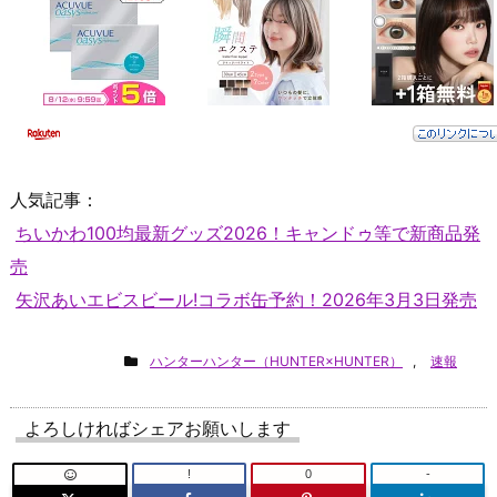
人気記事：
ちいかわ100均最新グッズ2026！キャンドゥ等で新商品発
売
矢沢あいエビスビール!コラボ缶予約！2026年3月3日発売
ハンターハンター（HUNTER×HUNTER）
,
速報
よろしければシェアお願いします
!
0
-