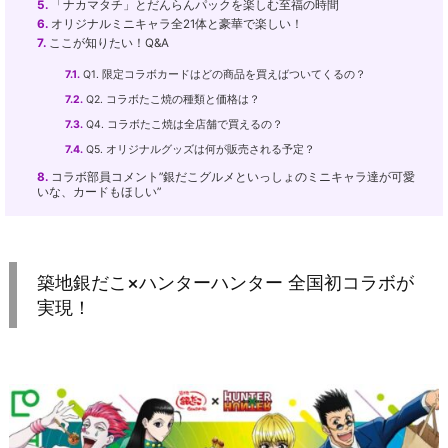
5.
「ナカマタチ」とだんらんパックを楽しむ至福の時間
6.
オリジナルミニキャラ全21体と豪華で楽しい！
7.
ここが知りたい！Q&A
7.1.
Q1. 限定コラボカードはどの商品を買えばついてくるの？
7.2.
Q2. コラボたこ焼の種類と価格は？
7.3.
Q4. コラボたこ焼は全店舗で買えるの？
7.4.
Q5. オリジナルグッズは何が販売される予定？
8.
コラボ部員コメント”銀だこグルメといっしょのミニキャラ達が可愛
いな、カードもほしい”
築地銀だこ×ハンターハンター 全国初コラボが
実現！