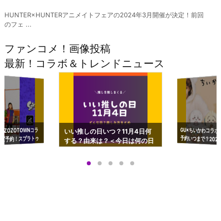
HUNTER×HUNTERアニメイトフェアの2024年3月開催が決定！前回
のフェ ...
ファンコメ！画像投稿
最新！コラボ＆トレンドニュース
GU×ちいかわコラボ
予約いつまで？2023
ーチやショルダーが可
×ZOZOTOWNコラ
いい推しの日いつ？11月4日何
ズ予約！スプラトゥ
する？由来は？＜今日は何の日
プアップも渋谷Hz
＞
店舗＆オンラインス
）で開催