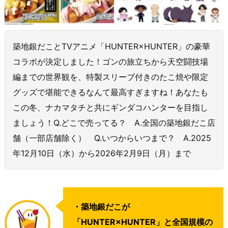
築地銀だことTVアニメ「HUNTER×HUNTER」の豪華
コラボが決定しました！ゴンの旅立ちから天空闘技場
編までの世界観を、特製スリーブ付きのたこ焼や限定
グッズで堪能できるなんて最高すぎますね！あなたも
この冬、ナカマタチと共にギンダコハンターを目指し
ましょう！Q.どこで売ってる？ A.全国の築地銀だこ店
舗（一部店舗除く） Q.いつからいつまで？ A.2025
年12月10日（水）から2026年2月9日（月）まで
・築地銀だこが
「HUNTER×HUNTER」と全国規模の