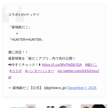
コラボ×ガ×ケッテイ
『築地銀だこ』
×
『HUNTER×HUNTER』
遂に決定！！
最新情報を「銀だこアプリ」内で先行公開！
📲今すぐチェック！⬇️
https://t.co/WyfYeDb1QA
#銀だこ
#コラボ
#ハンターハンター
pic.twitter.com/bXSG1pq2
ef
— 築地銀だこ【公式】 (@gindaco_jp)
December 1, 2025