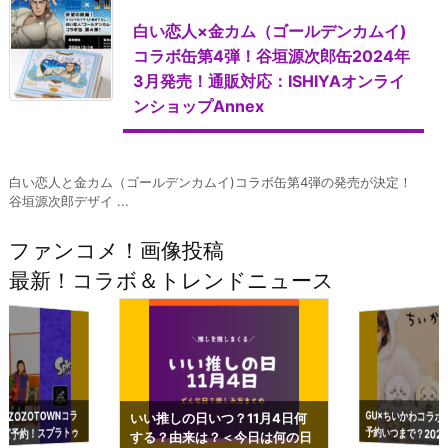
白い恋人×金カム（ゴールデンカムイ)
コラボ缶第4弾！谷垣源次郎缶2024年
3月発売！通販対応：ISHIYAオンライ
ンショップAnnex
白い恋人と金カム（ゴールデンカムイ)コラボ缶第4弾の発売が決定！
谷垣源次郎デザイ ...
ファンコメ！画像投稿
最新！コラボ＆トレンドニュース
GU×ちいかわコラボ
予約いつまで？2023
ーチやショルダーが可
×ZOZOTOWNコラ
いい推しの日いつ？11月4日何
ズ予約！スプラトゥ
する？由来は？＜今日は何の日