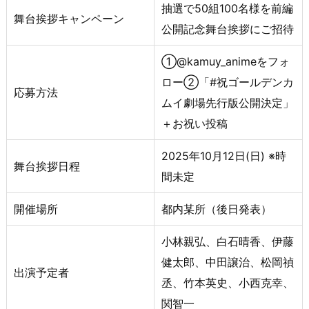
抽選で50組100名様を前編
舞台挨拶キャンペーン
公開記念舞台挨拶にご招待
①@kamuy_animeをフォ
ロー②「#祝ゴールデンカ
応募方法
ムイ劇場先行版公開決定」
＋お祝い投稿
2025年10月12日(日) ※時
舞台挨拶日程
間未定
開催場所
都内某所（後日発表）
小林親弘、白石晴香、伊藤
健太郎、中田譲治、松岡禎
出演予定者
丞、竹本英史、小西克幸、
関智一