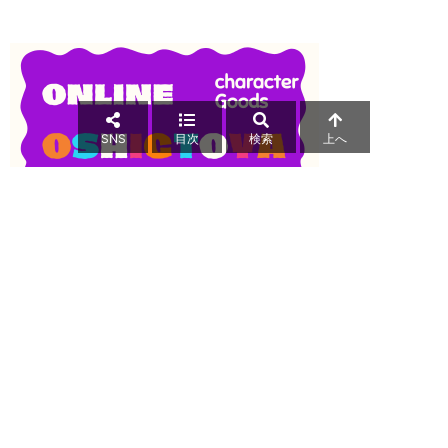
SNS
目次
検索
上へ