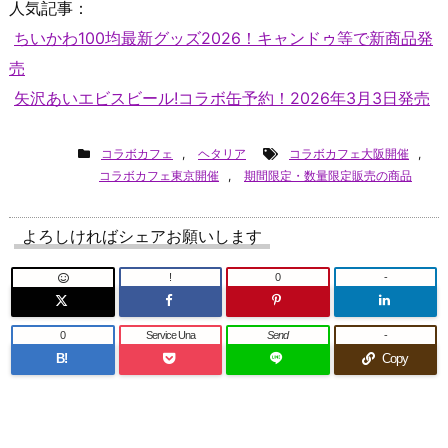
人気記事：
ちいかわ100均最新グッズ2026！キャンドゥ等で新商品発
売
矢沢あいエビスビール!コラボ缶予約！2026年3月3日発売
コラボカフェ
,
ヘタリア
コラボカフェ大阪開催
,
コラボカフェ東京開催
,
期間限定・数量限定販売の商品
よろしければシェアお願いします
!
0
-
0
Service Una
Send
-
B!
Copy