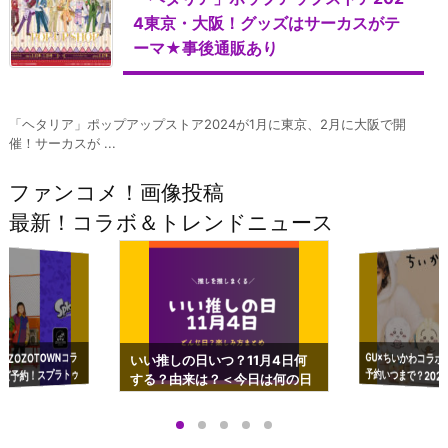
4東京・大阪！グッズはサーカスがテ
ーマ★事後通販あり
「ヘタリア」ポップアップストア2024が1月に東京、2月に大阪で開
催！サーカスが ...
ファンコメ！画像投稿
最新！コラボ＆トレンドニュース
GU×ちいかわコラボ
予約いつまで？2023
ーチやショルダーが可
×ZOZOTOWNコラ
いい推しの日いつ？11月4日何
ズ予約！スプラトゥ
する？由来は？＜今日は何の日
プアップも渋谷Hz
＞
店舗＆オンラインス
）で開催