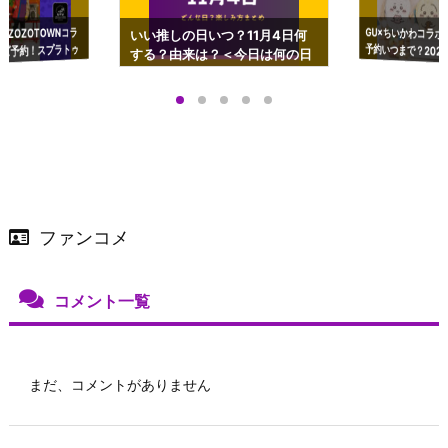
GU×ちいかわコラボ
予約いつまで？2023
ーチやショルダーが可
×ZOZOTOWNコラ
いい推しの日いつ？11月4日何
ズ予約！スプラトゥ
する？由来は？＜今日は何の日
プアップも渋谷Hz
＞
店舗＆オンラインス
）で開催
ファンコメ
コメント一覧
まだ、コメントがありません