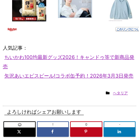
人気記事：
ちいかわ100均最新グッズ2026！キャンドゥ等で新商品発
売
矢沢あいエビスビール!コラボ缶予約！2026年3月3日発売
ヘタリア
よろしければシェアお願いします
!
0
-