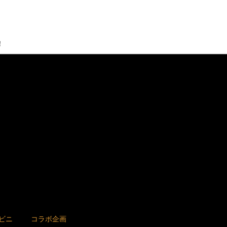
！
ビニ
コラボ企画