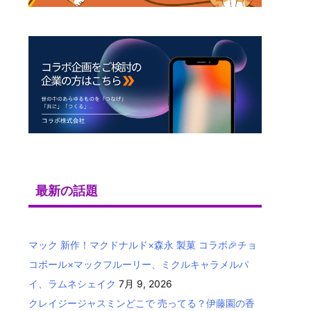
最新の話題
マック 新作！マクドナルド×森永 製菓 コラボ🎉チョ
コボール×マックフルーリー、ミクルキャラメルパ
イ、ラムネシェイク
7月 9, 2026
クレイジージャスミンどこで 売ってる？伊藤園の香