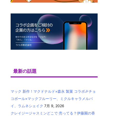
最新の話題
マック 新作！マクドナルド×森永 製菓 コラボ🎉チョ
コボール×マックフルーリー、ミクルキャラメルパ
イ、ラムネシェイク
7月 9, 2026
クレイジージャスミンどこで 売ってる？伊藤園の香