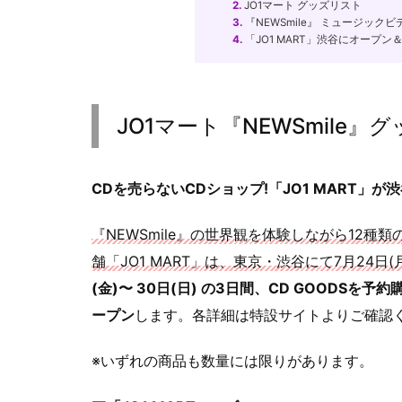
2.
JO1マート グッズリスト
3.
『NEWSmile』 ミュージックビ
4.
「JO1 MART」渋谷にオープ
JO1マート『NEWSmile
CDを売らないCDショップ!「JO1 MART」が
『NEWSmile』の世界観を体験しながら12種類のChar
舗「JO1 MART」は、東京・渋谷にて7月24日(
(金)〜 30日(日) の3日間、CD GOODSを予約購
ープン
します。各詳細は特設サイトよりご確認く
※いずれの商品も数量には限りがあります。