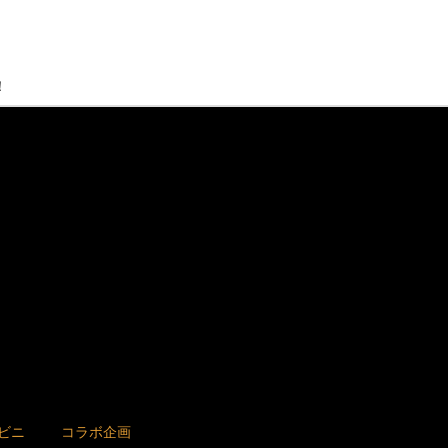
！
ビニ
コラボ企画