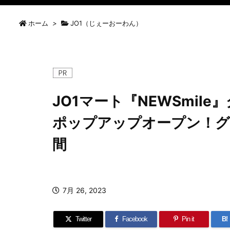
ホーム
>
JO1（じぇーおーわん）
JO1マート『NEWSmil
ポップアップオープン！グ
間
7月 26, 2023
Twitter
Facebook
Pin it
B!