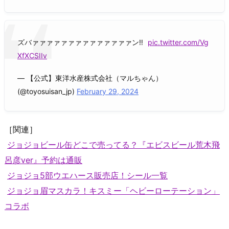
ズバァァァァァァァァァァァァァァン‼️
pic.twitter.com/Vg
XfXCSIIv
— 【公式】東洋水産株式会社（マルちゃん）
(@toyosuisan_jp)
February 29, 2024
［関連］
ジョジョビール缶どこで売ってる？『エビスビール荒木飛
呂彦ver』予約は通販
ジョジョ5部ウエハース販売店！シール一覧
ジョジョ眉マスカラ！キスミー「ヘビーローテーション」
コラボ