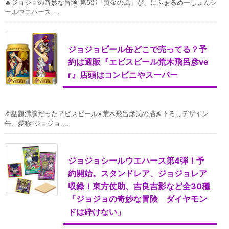
🔥ジョジョの奇妙な冒険 第5部「黄金の風」が、にふぉるめーしょんシ
ールウエハース ...
ジョジョビール缶どこで売ってる？予
約は通販『エビスビール荒木飛呂彦ve
r』店頭はコンビニやスーパー
🎉話題沸騰だったヱビスビール×荒木飛呂彦氏の描き下ろしデザイン
缶、愛称”ジョジョ ...
ジョジョシールウエハース第4弾！予
約開始。スタンドレア、ジョジョレア
収録！東方仗助、吉良吉影など全30種
「ジョジョの奇妙な冒険 ダイヤモン
ドは砕けない」