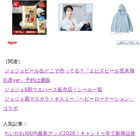
［関連］
ジョジョビール缶どこで売ってる？『エビスビール荒木飛
呂彦ver』予約は通販
ジョジョ5部ウエハース販売店！シール一覧
ジョジョ眉マスカラ！キスミー「ヘビーローテーション」
コラボ
人気記事：
ちいかわ100均最新グッズ2026！キャンドゥ等で新商品発