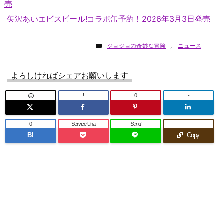
売
矢沢あいエビスビール!コラボ缶予約！2026年3月3日発売
ジョジョの奇妙な冒険
,
ニュース
よろしければシェアお願いします
!
0
-
0
Service Una
Send
-
B!
Copy