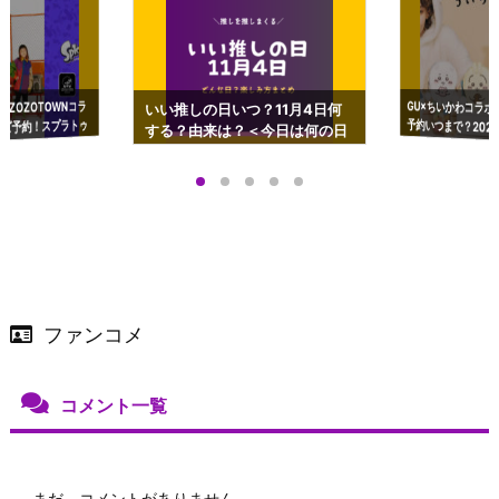
GU×ちいかわコラボ
予約いつまで？2023
ーチやショルダーが可
×ZOZOTOWNコラ
いい推しの日いつ？11月4日何
ズ予約！スプラトゥ
する？由来は？＜今日は何の日
プアップも渋谷Hz
＞
店舗＆オンラインス
）で開催
ファンコメ
コメント一覧
まだ、コメントがありません