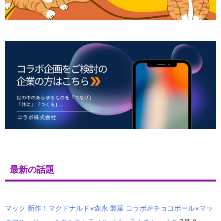
最新の話題
マック 新作！マクドナルド×森永 製菓 コラボ🎉チョコボール×マッ