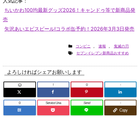
人気記事：
ちいかわ100均最新グッズ2026！キャンドゥ等で新商品発
売
矢沢あいエビスビール!コラボ缶予約！2026年3月3日発売
コンビニ
,
速報
,
鬼滅の刃
セブンイレブン新商品おすすめ
よろしければシェアお願いします
!
0
-
0
Service Una
Send
-
B!
Copy