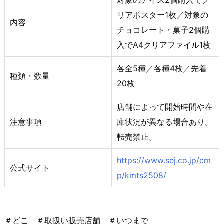
対象のアイス2個購入でク
リアポスター1枚／対象の
内容
チョコレート・菓子2個購
入でA4クリアファイル1枚
各全5種／各種4枚／先着
種類・数量
20枚
店舗によって開始時間や在
注意事項
庫状況が異なる場合あり。
転売禁止。
https://www.sej.co.jp/cm
公式サイト
p/kmts2508/
＃どこ ＃取扱い販売店舗 ＃いつまで