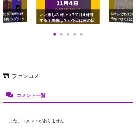
GU×ちいかわコラボ
予約いつまで？2023
ーチやショルダーが可
×ZOZOTOWNコラ
いい推しの日いつ？11月4日何
ズ予約！スプラトゥ
する？由来は？＜今日は何の日
プアップも渋谷Hz
＞
店舗＆オンラインス
）で開催
ファンコメ
コメント一覧
まだ、コメントがありません