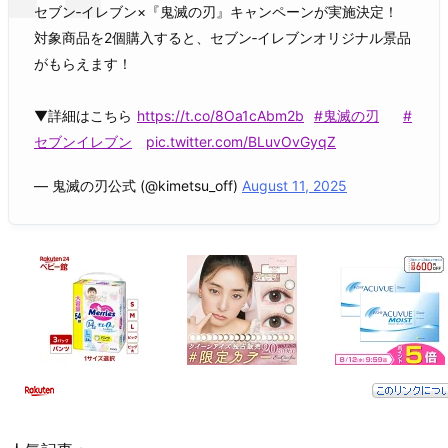
セブン‐イレブン×『鬼滅の刃』キャンペーンが実施決定！
対象商品を2個購入すると、セブン‐イレブンオリジナル景品
がもらえます！
▼詳細はこちら
https://t.co/8Oa1cAbm2b
#鬼滅の刃
#
セブンイレブン
pic.twitter.com/BLuvOvGyqZ
— 鬼滅の刃公式 (@kimetsu_off)
August 11, 2025