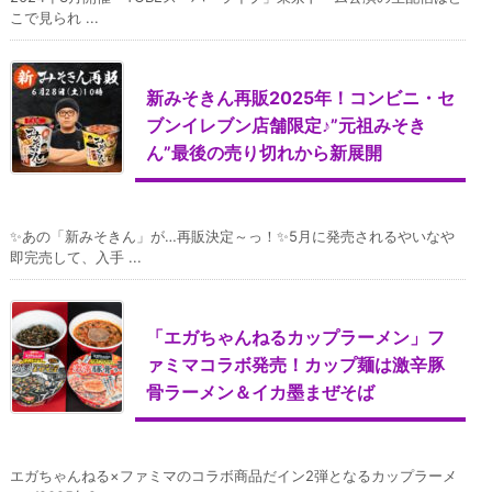
こで見られ ...
新みそきん再販2025年！コンビニ・セ
ブンイレブン店舗限定♪”元祖みそき
ん”最後の売り切れから新展開
✨あの「新みそきん」が…再販決定～っ！✨5月に発売されるやいなや
即完売して、入手 ...
「エガちゃんねるカップラーメン」フ
ァミマコラボ発売！カップ麺は激辛豚
骨ラーメン＆イカ墨まぜそば
エガちゃんねる×ファミマのコラボ商品だイン2弾となるカップラーメ