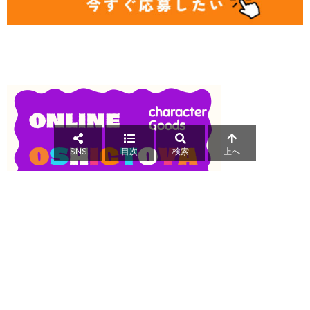
SNS
目次
検索
上へ