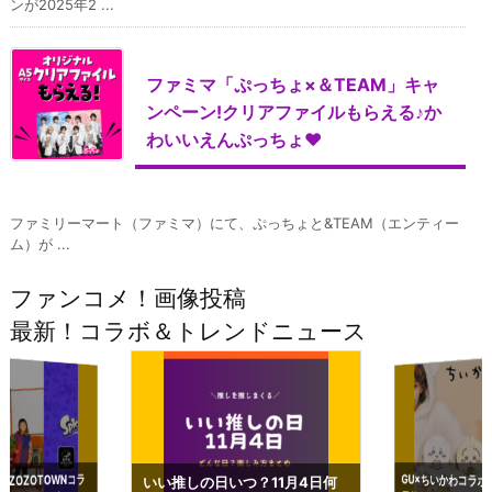
ンが2025年2 ...
ファミマ「ぷっちょ×＆TEAM」キャ
ンペーン!クリアファイルもらえる♪か
わいいえんぷっちょ♥
ファミリーマート（ファミマ）にて、ぷっちょと&TEAM（エンティー
ム）が ...
ファンコメ！画像投稿
最新！コラボ＆トレンドニュース
GU×ちいかわコラボ
予約いつまで？2023
ーチやショルダーが可
×ZOZOTOWNコラ
いい推しの日いつ？11月4日何