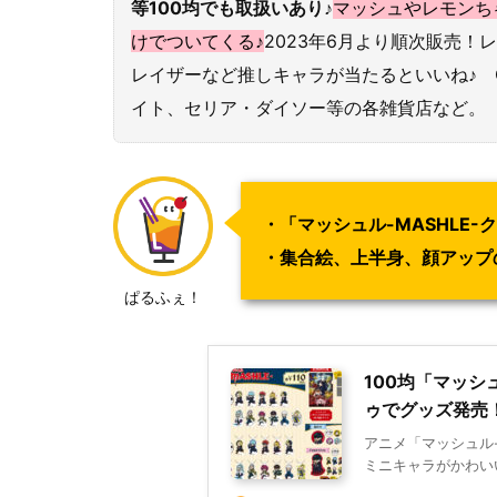
等100均でも取扱いあり♪
マッシュやレモンち
けでついてくる
♪
2023年6月より順次販売
レイザーなど推しキャラが当たるといいね♪ 
イト、セリア・ダイソー等の各雑貨店など。
・「マッシュル-MASHLE
・集合絵、上半身、顔アップ
ぱるふぇ！
100均「マッ
ゥでグッズ発売
アニメ「マッシュル-
ミニキャラがかわいい