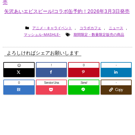
売
矢沢あいエビスビール!コラボ缶予約！2026年3月3日発売
アニメ・キャライベント
,
コラボカフェ
,
ニュース
,
マッシュル-MASHLE-
期間限定・数量限定販売の商品
よろしければシェアお願いします
!
0
-
0
Service Una
Send
-
B!
Copy