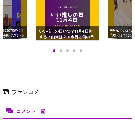
GU×ちいかわコラボ
予約いつまで？2023
ーチやショルダーが可
×ZOZOTOWNコラ
いい推しの日いつ？11月4日何
ズ予約！スプラトゥ
する？由来は？＜今日は何の日
プアップも渋谷Hz
＞
店舗＆オンラインス
）で開催
ファンコメ
コメント一覧