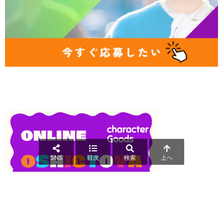
SNS
目次
検索
上へ