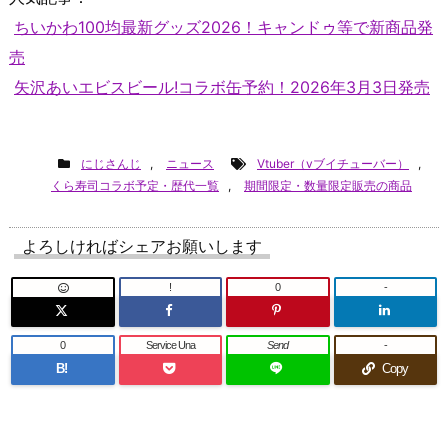
ちいかわ100均最新グッズ2026！キャンドゥ等で新商品発
売
矢沢あいエビスビール!コラボ缶予約！2026年3月3日発売
にじさんじ
,
ニュース
Vtuber（vブイチューバー）
,
くら寿司コラボ予定・歴代一覧
,
期間限定・数量限定販売の商品
よろしければシェアお願いします
!
0
-
0
Service Una
Send
-
B!
Copy