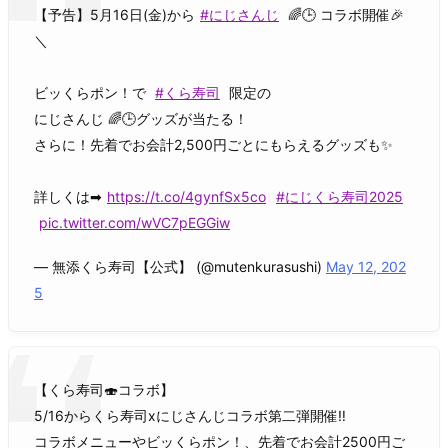
【予告】5月16日(金)から
#にじさんじ
🌈🕒 コラボ開催🎉
＼
ビッくらポン！で
#くら寿司
限定の
にじさんじ 🌈🕒グッズが当たる！
さらに！先着でお会計2,500円ごとにもらえるグッズも✨
詳しくは➡
https://t.co/4gynfSx5co
#にじくら寿司2025
pic.twitter.com/wVC7pEGGiw
— 無添くら寿司【公式】 (@mutenkurasushi)
May 12, 202
5
【くら寿司🍣コラボ】
5/16からくら寿司xにじさんじコラボ第二弾開催‼️
コラボメニューやビッくらポン！、先着でお会計2500円ご