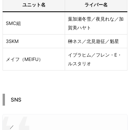
ユニット名
ライバー名
葉加瀬冬雪／夜見れな／加
SMC組
賀美ハヤト
3SKM
榊ネス／北見遊征／魁星
イブラヒム／フレン・E・
メイフ（MEIFU）
ルスタリオ
SNS
／