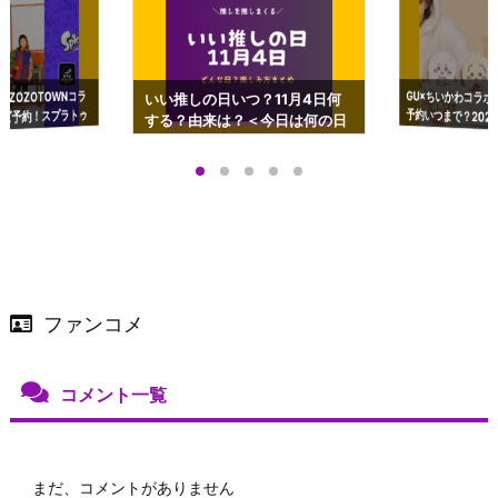
GU×ちいかわコラボ
予約いつまで？2023
ーチやショルダーが可
×ZOZOTOWNコラ
いい推しの日いつ？11月4日何
ズ予約！スプラトゥ
する？由来は？＜今日は何の日
プアップも渋谷Hz
＞
店舗＆オンラインス
）で開催
ファンコメ
コメント一覧
まだ、コメントがありません