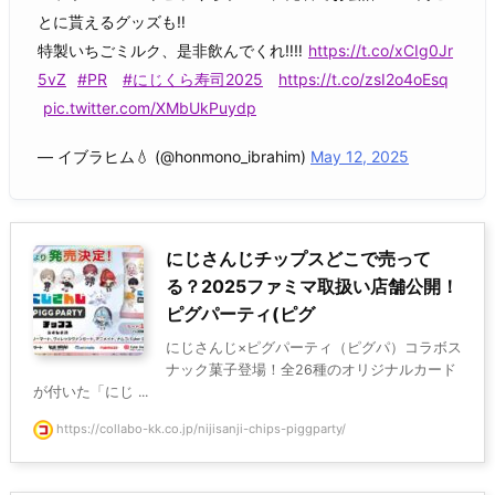
とに貰えるグッズも‼️
特製いちごミルク、是非飲んでくれ‼️‼️
https://t.co/xCIg0Jr
5vZ
#PR
#にじくら寿司2025
https://t.co/zsI2o4oEsq
pic.twitter.com/XMbUkPuydp
— イブラヒム💧 (@honmono_ibrahim)
May 12, 2025
にじさんじチップスどこで売って
る？2025ファミマ取扱い店舗公開！
ピグパーティ(ピグ
にじさんじ×ピグパーティ（ピグパ）コラボス
ナック菓子登場！全26種のオリジナルカード
が付いた「にじ ...
https://collabo-kk.co.jp/nijisanji-chips-piggparty/