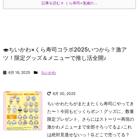
記事を読む
くら寿司×鬼滅の ...
🍣ちいかわ×くら寿司コラボ2025いつから？激ア
ツ！限定グッズ＆メニューで推し活全開♪
6月 16, 2025
ちいかわ
6月 30, 2025
ちいかわたちがまたまたくら寿司にやってき
た〜！今回もビッくらポン！グッズに、数量
限定プレゼント、さらにはストーリー再現の
激かわメニューまで全部そろってるよ♪これ
は絶対見逃せないっ！
Q.どこで売ってる？