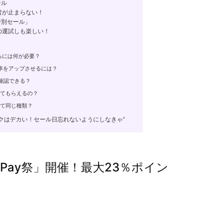
ール
奮が止まらない！
特別セール」
の運試しも楽しい！
けるには何が必要？
与率をアップさせるには？
ら確認できる？
やってもらえるの？
は全て同じ種類？
ックはデカい！セール日忘れないようにしなきゃ”
ayPay祭」開催！最大23％ポイン