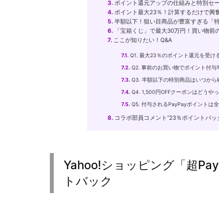
3.
ポイント還元アップの仕組みと特別セ
4.
ポイント最大23％！計算するだけで興
5.
半額以下！狙い目商品が豊富すぎる「
6.
「宝箱くじ」で最大30万円！買い物前
7.
ここが知りたい！Q&A
7.1.
Q1. 最大23％のポイント還元を受
7.2.
Q2. 事前のお買い物でポイント付
7.3.
Q3. 半額以下の特別商品はいつか
7.4.
Q4. 1,500円OFFクーポンはどう
7.5.
Q5. 付与されるPayPayポイント
8.
コラボ部員コメント”23％ポイントバ
Yahoo!ショッピング「超P
トバック