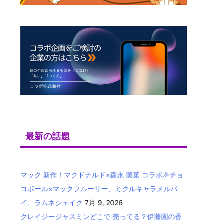
最新の話題
マック 新作！マクドナルド×森永 製菓 コラボ🎉チョ
コボール×マックフルーリー、ミクルキャラメルパ
イ、ラムネシェイク
7月 9, 2026
クレイジージャスミンどこで 売ってる？伊藤園の香