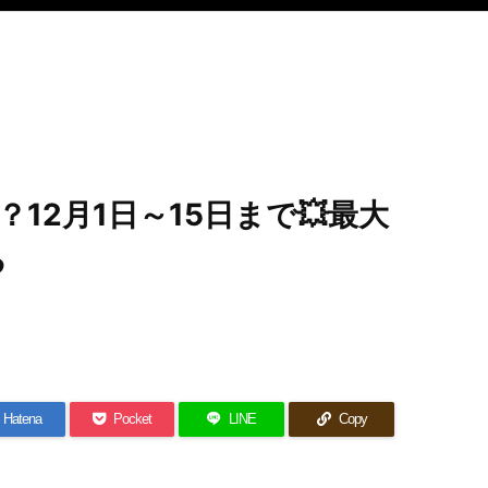
で？12月1日～15日まで💥最大
る
Hatena
Pocket
LINE
Copy