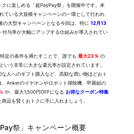
クに楽しめる「超PayPay祭」を開催中です。本
施されている大規模キャンペーンの一環として行われ
内最後の大型キャンペーンとなる今回は、特に
12月13
ト付与率が大幅にアップする仕組みが導入されてい
、特定の条件を満たすことで、誰でも
最大23％
の
くるという非常に大きな還元率が設定されています。
切な人へのギフト購入など、高額な買い物ほどおト
、Ankerのイヤホンやロボット掃除機、甲羅組の
ル
や、最大1,500円OFFになる
お得なクーポン特集
た商品を賢くおトクに手に入れましょう。
ayPay祭」キャンペーン概要