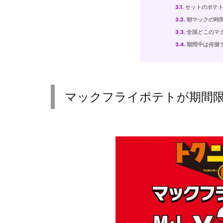
3.1.
セットのポテト
3.2.
朝マックの時
3.3.
全国どこのマ
3.4.
期間中は何個
マックフライポテトが期間