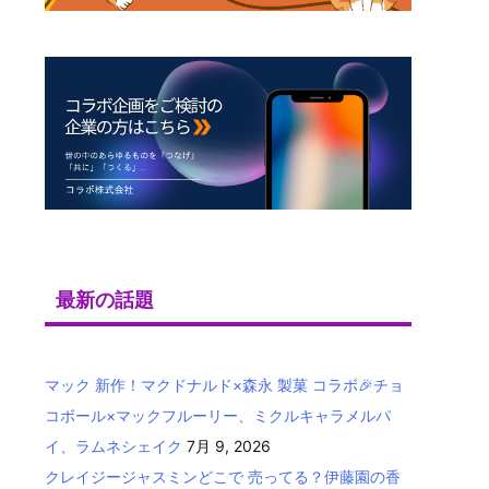
最新の話題
マック 新作！マクドナルド×森永 製菓 コラボ🎉チョ
コボール×マックフルーリー、ミクルキャラメルパ
イ、ラムネシェイク
7月 9, 2026
クレイジージャスミンどこで 売ってる？伊藤園の香