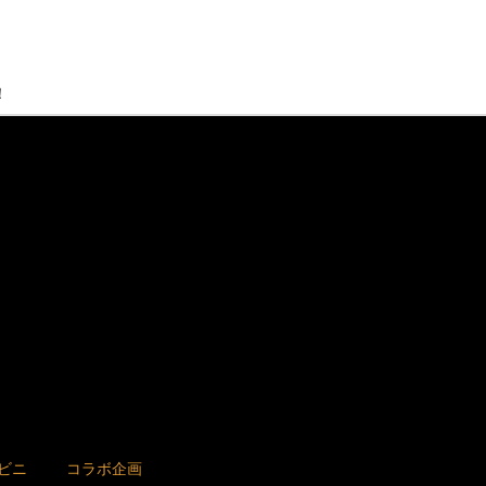
！
ビニ
コラボ企画