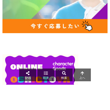
SNS
目次
検索
上へ