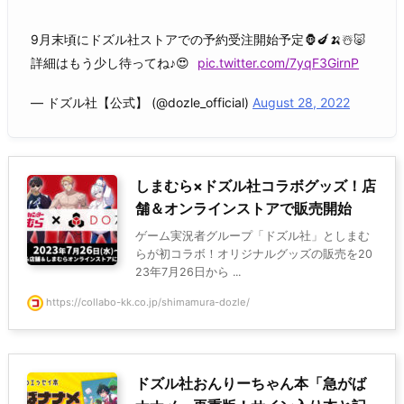
9月末頃にドズル社ストアでの予約受注開始予定🦍🍆🍌☃️🐷
詳細はもう少し待ってね♪😍
pic.twitter.com/7yqF3GirnP
— ドズル社【公式】 (@dozle_official)
August 28, 2022
しまむら×ドズル社コラボグッズ！店
舗＆オンラインストアで販売開始
ゲーム実況者グループ「ドズル社」としまむ
らが初コラボ！オリジナルグッズの販売を20
23年7月26日から ...
https://collabo-kk.co.jp/shimamura-dozle/
ドズル社おんりーちゃん本「急がば