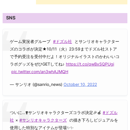
SNS
ゲーム実況者グループ
#ドズル社
とサンリオキャラクター
ズのコラボが決定★10/11（火）23:59までドズル社ストア
で予約受注を受付中だよ！オリジナルイラストのかわいいコ
ラボグッズをぜひGETしてね♪
https://t.co/qwBxSQPUgi
pic.twitter.com/an3whAJMQH
— サンリオ (@sanrio_news)
October 10, 2022
ついに…❣️サンリオキャラクターズコラボ決定🎉🍎
#ドズル
社
×
#サンリオキャラクターズ
の描き下ろしビジュアルを
使用した特別なアイテムが登場✨✨