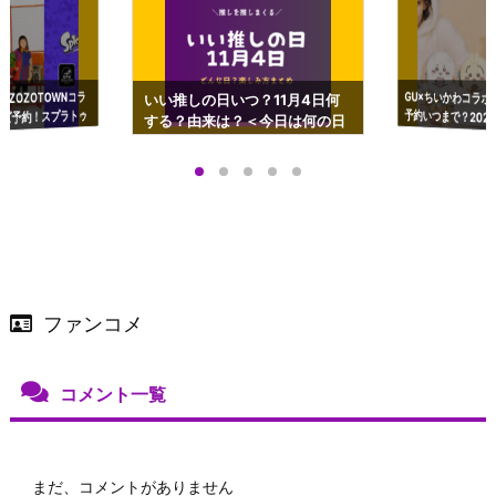
GU×ちいかわコラボ
予約いつまで？2023
ーチやショルダーが可
×ZOZOTOWNコラ
いい推しの日いつ？11月4日何
ズ予約！スプラトゥ
する？由来は？＜今日は何の日
プアップも渋谷Hz
＞
店舗＆オンラインス
）で開催
ファンコメ
コメント一覧
まだ、コメントがありません