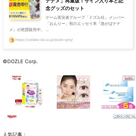
ナナメ」再重版！サイン入り本と記
念グッズのセット
ゲーム実況者グループ「ドズル社」メンバー
「おんりー」初のエッセイ本『急がばナナ
メ』が絶賛販売中。 ...
https://collabo-kk.co.jp/dozle-qnly/
©DOZLE Corp.
人気記事：