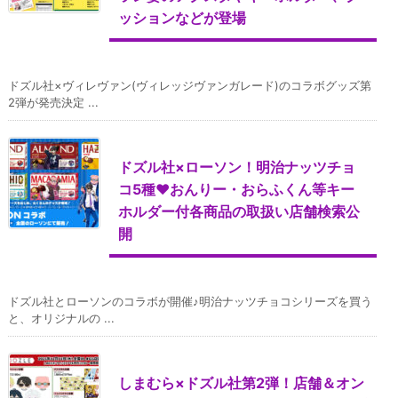
ッションなどが登場
ドズル社×ヴィレヴァン(ヴィレッジヴァンガレード)のコラボグッズ第
2弾が発売決定 ...
ドズル社×ローソン！明治ナッツチョ
コ5種♥おんりー・おらふくん等キー
ホルダー付各商品の取扱い店舗検索公
開
ドズル社とローソンのコラボが開催♪明治ナッツチョコシリーズを買う
と、オリジナルの ...
しまむら×ドズル社第2弾！店舗＆オン