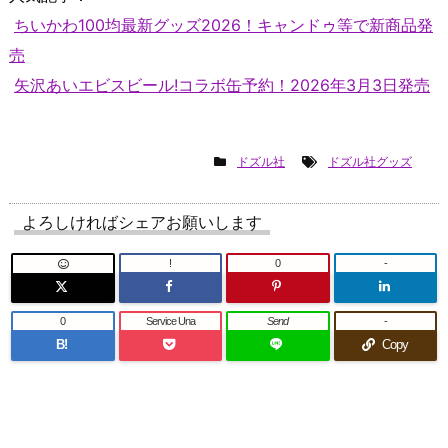
ちいかわ100均最新グッズ2026！キャンドゥ等で新商品発
売
矢沢あいエビスビール!コラボ缶予約！2026年3月3日発売
ドズル社
ドズル社グッズ
よろしければシェアお願いします
!
0
-
0
Service Una
Send
-
B!
Copy