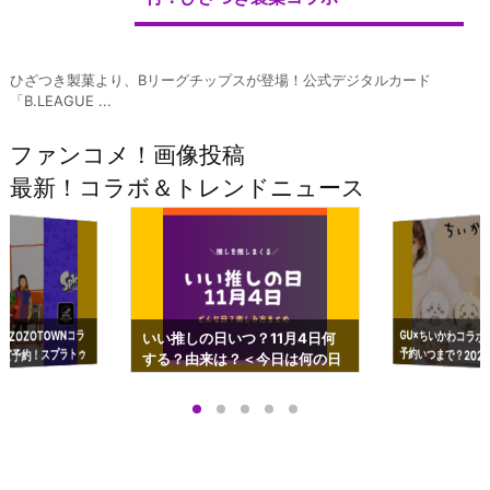
ひざつき製菓より、Bリーグチップスが登場！公式デジタルカード
「B.LEAGUE ...
ファンコメ！画像投稿
最新！コラボ＆トレンドニュース
GU×ちいかわコラボ
予約いつまで？2023
ーチやショルダーが可
×ZOZOTOWNコラ
いい推しの日いつ？11月4日何
ズ予約！スプラトゥ
する？由来は？＜今日は何の日
プアップも渋谷Hz
＞
店舗＆オンラインス
）で開催