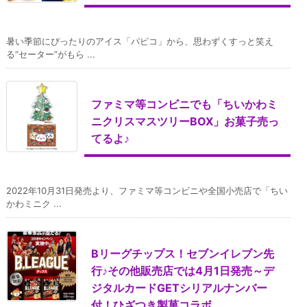
暑い季節にぴったりのアイス「パピコ」から、思わずくすっと笑え
る“セーター”がもら ...
ファミマ等コンビニでも「ちいかわミ
ニクリスマスツリーBOX」お菓子売っ
てるよ♪
2022年10月31日発売より、ファミマ等コンビニや全国小売店で「ちい
かわミニク ...
Bリーグチップス！セブンイレブン先
行♪その他販売店では4月1日発売～デ
ジタルカードGETシリアルナンバー
付！ひざつき製菓コラボ