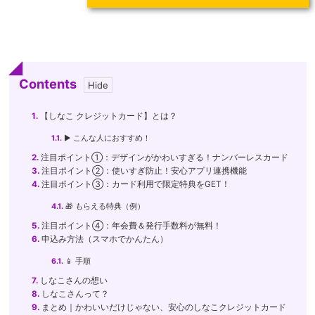
Contents
1.
【しなこ クレジットカード】とは？
1.1.
▶ こんな人におすすめ！
2.
注目ポイント①：デザインがかわいすぎる！ナンバーレスカード
3.
注目ポイント②：使いすぎ防止！安心アプリ連携機能
4.
注目ポイント③：カード利用で限定特典をGET！
4.1.
🎁 もらえる特典（例）
5.
注目ポイント④：年会費＆発行手数料が無料！
6.
申込み方法（スマホでかんたん）
6.1.
📱 手順
7.
しなこさんの想い
8.
しなこさんって？
9.
まとめ｜かわいいだけじゃない、安心のしなこクレジットカード