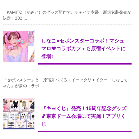
KAMITO（かみと）のグッズ新作で、チャイナ衣装・新規衣装発売が
決定！202 ...
しなこ×セボンスターコラボ！マシュ
マロ♥コラボカフェも原宿イベントに
登場♪
「セボンスター」と、原宿系バズるスイーツクリエイター「しなこち
ゃん」が夢のコラボ ...
『キヨくじ』発売！15周年記念グッズ
🎵東京ドーム会場にて実施！アプリく
じ