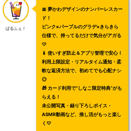
🎀
夢かわデザインのナンバーレスカー
ド！
ピンク×パープルのグラデ×きらきら
ぱるふぇ！
仕様で、持ってるだけで気分がアガる
♡
📱
使いすぎ防止＆アプリ管理で安心！
利用上限設定・リアルタイム通知・柔
軟な返済方法で、初めてでも心配ナシ
◎
🎁
カード利用で“しなこ限定特典”がも
らえる！
未公開写真・録り下ろしボイス・
ASMR動画など、推し活がもっと楽し
く♡