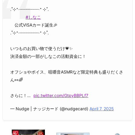
.˚⊹⁺‧┈┈┈┈┈┈┈┈‧⁺ ⊹˚.
#しなこ
公式VISAカード誕生🎉
.˚⊹⁺‧┈┈┈┈┈┈┈┈‧⁺ ⊹˚.
いつものお買い物で使うだけ💗✨
決済金額の一部がしなこの活動資金に！
オフショやボイス、咀嚼音ASMRなど限定特典も盛りだくさ
ん👀🌈
さらに！…
pic.twitter.com/GtpyBBPLf7
— Nudge | ナッジカード (@nudgecard)
April 7, 2025