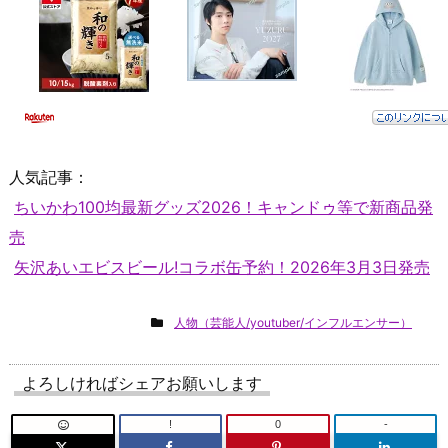
人気記事：
ちいかわ100均最新グッズ2026！キャンドゥ等で新商品発
売
矢沢あいエビスビール!コラボ缶予約！2026年3月3日発売
人物（芸能人/youtuber/インフルエンサー）
よろしければシェアお願いします
!
0
-