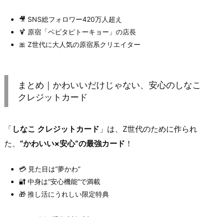
🎥 SNS総フォロワー420万人超え
🍹 原宿「ベビタピトーキョー」の店長
🎀 Z世代に大人気の原宿系クリエイター
まとめ｜かわいいだけじゃない、安心のしなこ
クレジットカード
「
しなこ クレジットカード
」は、Z世代のために作られ
た、
“かわいい×安心”の最強カード
！
💳 見た目は“夢かわ”
🔐 中身は“安心機能”で満載
🎁 推し活にうれしい限定特典