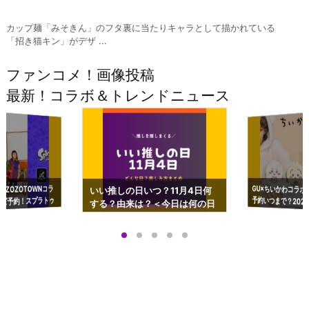
カップ麺「みそきん」のフタ裏に当たりキャラとして描かれている
「招き猫キン」がデザ ...
ファンコメ！画像投稿
最新！コラボ＆トレンドニュース
GU×ちいかわコラボ
予約いつまで？2023
ーチやショルダーが可
×ZOZOTOWNコラ
いい推しの日いつ？11月4日何
ズ予約！スプラトゥ
する？由来は？＜今日は何の日
プアップも渋谷Hz
＞
店舗＆オンラインス
）で開催