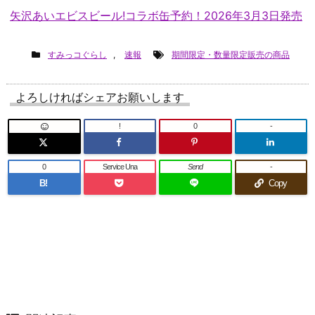
矢沢あいエビスビール!コラボ缶予約！2026年3月3日発売
すみっコぐらし
,
速報
期間限定・数量限定販売の商品
よろしければシェアお願いします
!
0
-
0
Service Una
Send
-
B!
Copy