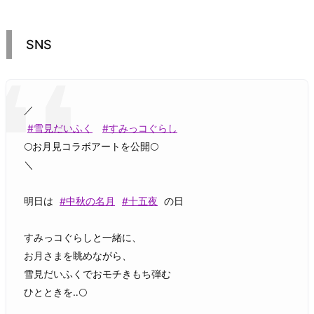
SNS
／
#雪見だいふく
#すみっコぐらし
🌕お月見コラボアートを公開🌕
＼
明日は
#中秋の名月
#十五夜
の日
すみっコぐらしと一緒に、
お月さまを眺めながら、
雪見だいふくでおモチきもち弾む
ひとときを‥🌕