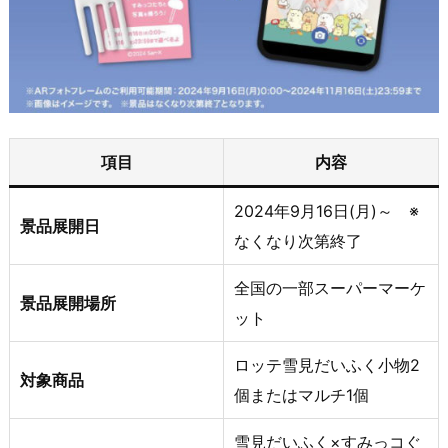
項目
内容
2024年9月16日(月)～ ※
景品展開日
なくなり次第終了
全国の一部スーパーマーケ
景品展開場所
ット
ロッテ雪見だいふく小物2
対象商品
個またはマルチ1個
雪見だいふく×すみっコぐ