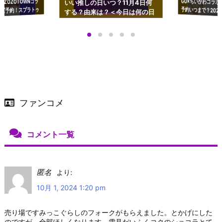
GU×ちいかわコラボ
予約いつまで？2023
ーチやショルダーが可
×ZOZOTOWNコラ
いい推しの日いつ？11月4日何
ズ予約！スプラトゥ
する？由来は？＜今日は何の日
プアップも渋谷Hz
＞
店舗＆オンラインス
）で開催
ファンコメ
コメント一覧
匿名
より:
10月 1, 2024 1:20 pm
売り場ですみっこぐらしのフォークがもらえました。とかげにした
のですが、全部ほしくなります。雪見だいふくコクのショコラとて