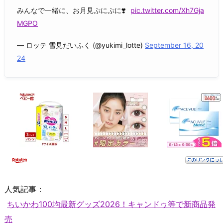
みんなで一緒に、お月見ぷにぷに❣️
pic.twitter.com/Xh7Gja
MGPO
— ロッテ 雪見だいふく (@yukimi_lotte)
September 16, 20
24
人気記事：
ちいかわ100均最新グッズ2026！キャンドゥ等で新商品発
売