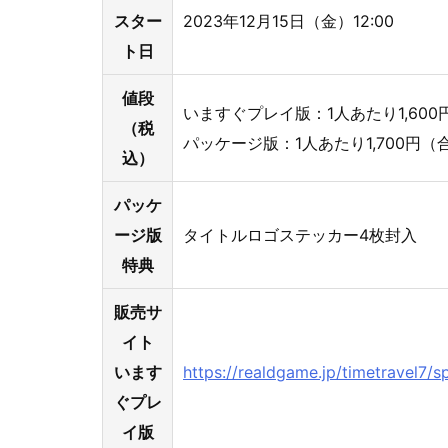
スター
2023年12月15日（金）12:00
ト日
値段
いますぐプレイ版：1人あたり1,600円
（税
パッケージ版：1人あたり1,700円（合
込）
パッケ
ージ版
タイトルロゴステッカー4枚封入
特典
販売サ
イト
います
https://realdgame.jp/timetravel7/sp
ぐプレ
イ版