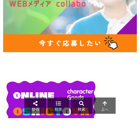
SNS
目次
検索
上へ