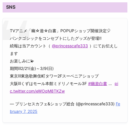
SNS
TVアニメ「幽☆遊☆白書」POPUPショップ開催決定🎈
パンクゴシックをコンセプトにしたグッズが登場‼
続報は当アカウント（
@princesscafe333
）にてお伝えし
ます
お楽しみに💫
期間⛓️2/21(金)～3/9(日)
東京⛓️東急歌舞伎町タワー2Fスーベニアショップ
大阪⛓️くずはモール本館ミドリノモール3F
#幽遊白書
…
pi
c.twitter.com/eWOqM8TKZw
— プリンセスカフェ&ショップ総合 (@princesscafe333)
Fe
bruary 7, 2025