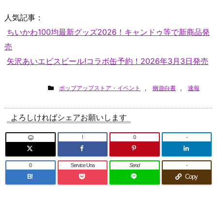
人気記事：
ちいかわ100均最新グッズ2026！キャンドゥ等で新商品発
売
矢沢あいエビスビール!コラボ缶予約！2026年3月3日発売
ポップアップストア・イベント
,
幽遊白書
,
速報
よろしければシェアお願いします
!
0
-
0
Service Una
Send
-
B!
Copy