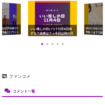
GU×ちいかわコラボ
予約いつまで？2023
ーチやショルダーが可
×ZOZOTOWNコラ
いい推しの日いつ？11月4日何
ズ予約！スプラトゥ
する？由来は？＜今日は何の日
プアップも渋谷Hz
＞
店舗＆オンラインス
）で開催
ファンコメ
コメント一覧