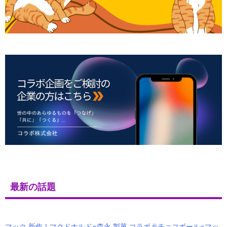
最新の話題
マック 新作！マクドナルド×森永 製菓 コラボ🎉チョコボール×マッ