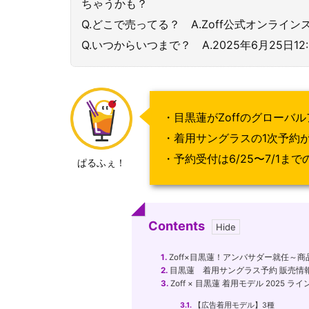
ちゃうかも？
Q.どこで売ってる？ A.Zoff公式オンライ
Q.いつからいつまで？ A.2025年6月25日12:
・目黒蓮がZoffのグローバ
・着用サングラスの1次予約
・予約受付は6/25〜7/1ま
ぱるふぇ！
Contents
1.
Zoff×目黒蓮！アンバサダー就任～
2.
目黒蓮 着用サングラス予約 販売情
3.
Zoff × 目黒蓮 着用モデル 2025 ライ
3.1.
【広告着用モデル】3種