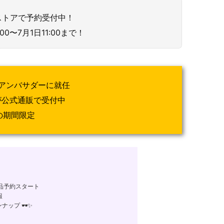
ンストアで予約受付中！
00〜7月1日11:00まで！
ルアンバサダーに就任
が公式通販で受付中
での期間限定
商品予約スタート
報
ンナップ 🕶✨