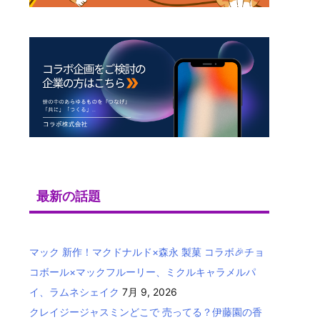
最新の話題
マック 新作！マクドナルド×森永 製菓 コラボ🎉チョ
コボール×マックフルーリー、ミクルキャラメルパ
イ、ラムネシェイク
7月 9, 2026
クレイジージャスミンどこで 売ってる？伊藤園の香