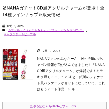
💿NANAガチャ！CD風アクリルチャームが登場！全
14種ラインナップ＆販売情報
12月 2, 2025
カプセルトイ（ガチャガチャ・ガチャ・ガシャポンなど）
,
キャラクター＆ピープル
12月 10, 2025
NANAファンのみなさーん！🚨⚡️ 待望のガシ
ャポン情報が飛び込んできました！「NANA
CD風アクリルチャーム」が爆誕です！キラ
キラ輝くミニチュアCDと、紙製のジャケッ
ト風パッケージがセットになっていて、これ
はもうアート作品！✨ キ ...
記事を読む
💿NANAガチャ！CD ...