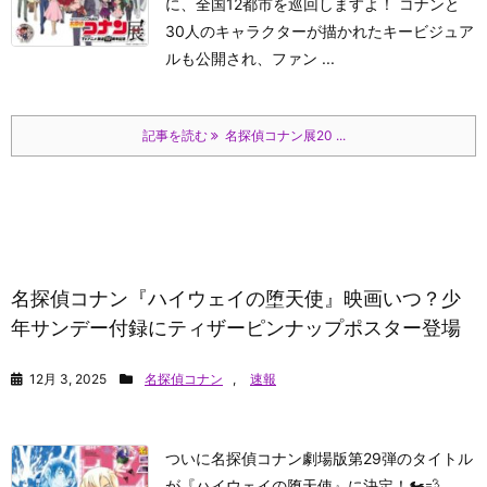
に、全国12都市を巡回しますよ！ コナンと
30人のキャラクターが描かれたキービジュア
ルも公開され、ファン ...
記事を読む
名探偵コナン展20 ...
名探偵コナン『ハイウェイの堕天使』映画いつ？少
年サンデー付録にティザーピンナップポスター登場
12月 3, 2025
名探偵コナン
,
速報
ついに名探偵コナン劇場版第29弾のタイトル
が『ハイウェイの堕天使』に決定！🏍️💨