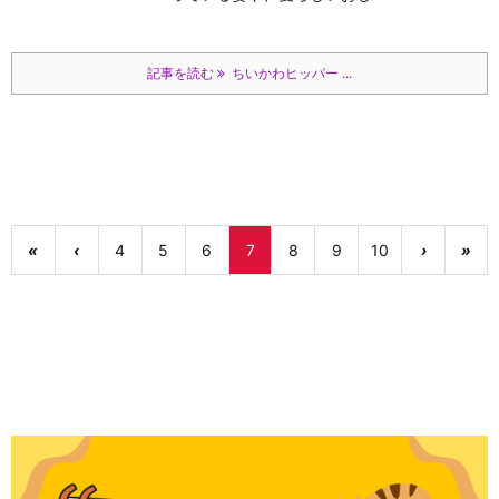
記事を読む
ちいかわヒッパー ...
«
‹
4
5
6
7
8
9
10
›
»