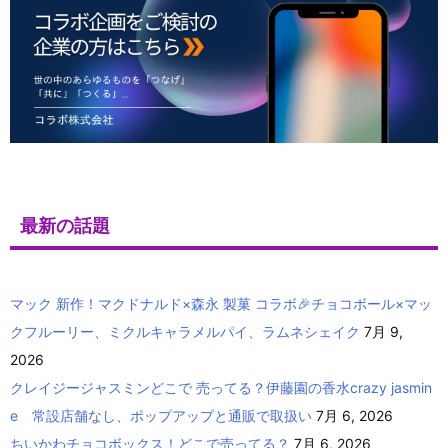
最新の話題
マック 新作！マクドナルド×森永 製菓 コラボ🎉チョコボール×マッ
クフルーリー、ミクルキャラメルパイ、ラムネシェイク
7月 9,
2026
クレイジージャスミンどこで 売ってる？伊藤園の香水crazy jasmin
e 常設店舗なし、ポップアップと通販で取扱い
7月 6, 2026
ちいかわチョコボックス！どこで売ってる？
7月 6, 2026