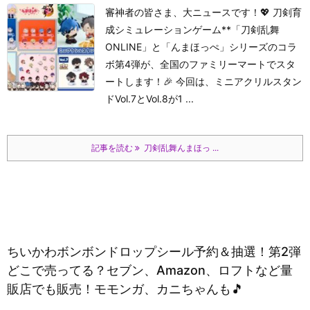
審神者の皆さま、大ニュースです！💖 刀剣育
成シミュレーションゲーム**「刀剣乱舞
ONLINE」と「んまほっぺ」シリーズのコラ
ボ第4弾が、全国のファミリーマートでスタ
ートします！🎉 今回は、ミニアクリルスタン
ドVol.7とVol.8が1 ...
記事を読む
刀剣乱舞んまほっ ...
ちいかわボンボンドロップシール予約＆抽選！第2弾
どこで売ってる？セブン、Amazon、ロフトなど量
販店でも販売！モモンガ、カニちゃんも🎵