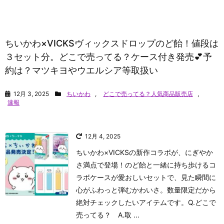
ちいかわ×VICKSヴィックスドロップのど飴！値段は
３セット分。どこで売ってる？ケース付き発売💕予
約は？マツキヨやウエルシア等取扱い
12月 3, 2025
ちいかわ
,
どこで売ってる？人気商品販売店
,
速報
12月 4, 2025
ちいかわ×VICKSの新作コラボが、にぎやか
さ満点で登場！のど飴と一緒に持ち歩けるコ
ラボケースが愛おしいセットで、見た瞬間に
心がふわっと弾むかわいさ。数量限定だから
絶対チェックしたいアイテムです。
Q.どこで
売ってる？ A.取 ...