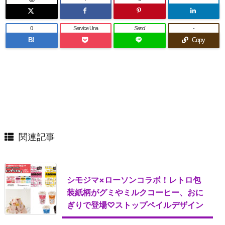
0
Service Una
Send
-
B!
Copy
関連記事
シモジマ×ローソンコラボ！レトロ包
装紙柄がグミやミルクコーヒー、おに
ぎりで登場♡ストップペイルデザイン