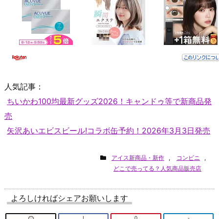
人気記事：
ちいかわ100均最新グッズ2026！キャンドゥ等で新商品発
売
矢沢あいエビスビール!コラボ缶予約！2026年3月3日発売
アイス新商品・新作
,
コンビニ
,
どこで売ってる？人気商品販売店
よろしければシェアお願いします
!
0
-