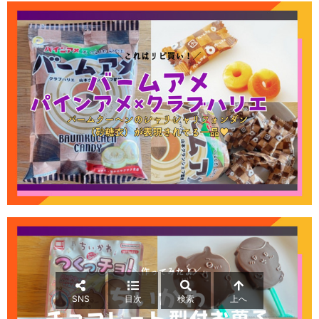
SNS
目次
検索
上へ