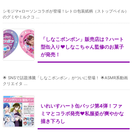
シモジマ×ローソンコラボが登場！レトロ包装紙柄（ストップペイル）
のグミやミルクコ ...
「しなこボンボン」販売店は？ハート
型缶入り♥しなこちゃん監修のお菓子
が発売！
🌟 SNSで話題沸騰「しなこボンボン」がついに登場！ 🌟ASMR系動画
クリエイタ ...
いれいすハート缶バッジ第4弾！ファ
ミマとコラボ発売♥私服姿が爽やかな
描き下ろし