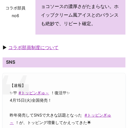
ョコソースの濃厚さがたまらない。ホ
コラボ部員
イップクリーム風アイスとのバランス
no6
も絶妙で、リピート確定。
▶
コラボ部員制度について
SNS
【速報】
✨🎊
#トッピンぎゅ～
！復活🎊✨
4月15日(火)全国発売！
昨年発売してSNSで大きな話題となった
#トッピンぎゅ
～
！が、トッピング増量してかえってきた🌟