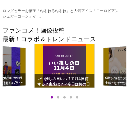
ロングセラーお菓子「ねるねるねるね」と人気アイス「ヨーロピアン
シュガーコーン」が ...
ファンコメ！画像投稿
最新！コラボ＆トレンドニュース
GU×ちいかわコラボ
予約いつまで？2023
ーチやショルダーが可
×ZOZOTOWNコラ
いい推しの日いつ？11月4日何
ズ予約！スプラトゥ
する？由来は？＜今日は何の日
プアップも渋谷Hz
＞
店舗＆オンラインス
）で開催