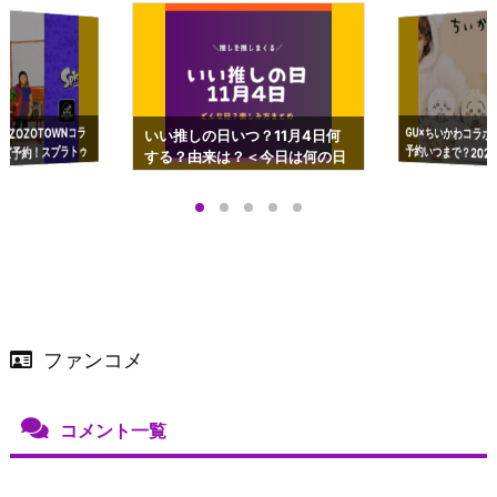
GU×ちいかわコラボ
予約いつまで？2023
ーチやショルダーが可
×ZOZOTOWNコラ
いい推しの日いつ？11月4日何
ズ予約！スプラトゥ
する？由来は？＜今日は何の日
プアップも渋谷Hz
＞
店舗＆オンラインス
）で開催
ファンコメ
コメント一覧