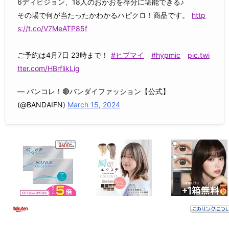
6ディビジョン、18人のおかおを存分に堪能できる♪
その場で何が当たったかわかるハピクロ！商品です。
http
s://t.co/V7MeATP85f
ご予約は4月7日 23時まで！
#ヒプマイ
#hypmic
pic.twi
tter.com/HBrflikLig
— バンコレ！🔴バンダイファッション【公式】
(@BANDAIFN)
March 15, 2024