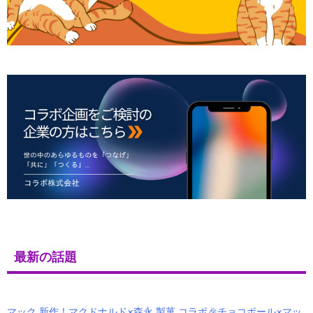
最新の話題
マック 新作！マクドナルド×森永 製菓 コラボ🎉チョコボール×マッ