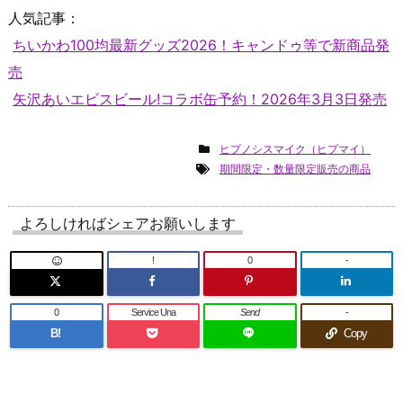
人気記事：
ちいかわ100均最新グッズ2026！キャンドゥ等で新商品発
売
矢沢あいエビスビール!コラボ缶予約！2026年3月3日発売
ヒプノシスマイク（ヒプマイ）
期間限定・数量限定販売の商品
よろしければシェアお願いします
!
0
-
0
Service Una
Send
-
B!
Copy