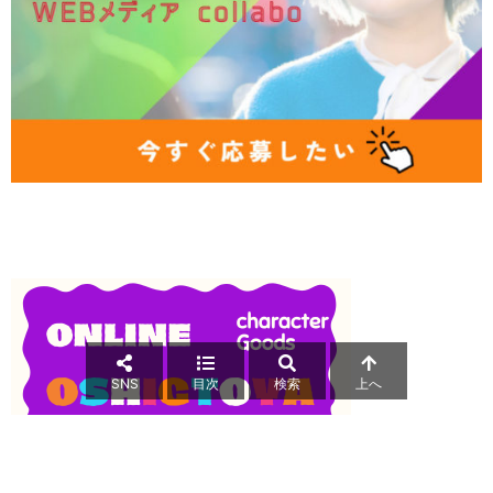
SNS
目次
検索
上へ