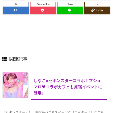
0
Service Una
Send
-
B!
Copy
関連記事
しなこ×セボンスターコラボ！マシュ
マロ♥コラボカフェも原宿イベントに
登場♪
「セボンスター」と、原宿系バズるスイーツクリエイター「しなこち