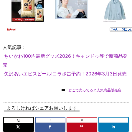
人気記事：
ちいかわ100均最新グッズ2026！キャンドゥ等で新商品発
売
矢沢あいエビスビール!コラボ缶予約！2026年3月3日発売
どこで売ってる？人気商品販売店
よろしければシェアお願いします
!
0
-