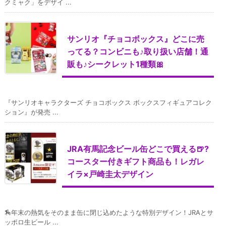
クミャク」をデザイ ...
サンリオ『チョコボックス』どこに売
ってる？コンビニも♪取り扱い店舗！通
販も♪シークレット1種類🎀
『サンリオキャラクターズ チョコボックス ボックスフィギュアコレク
ション』が発売 ...
JRA有馬記念ビール缶どこで買える🍺?
コースター付きギフト商品も！レガレ
イラ×戸崎圭太デザイン
🏇年末の熱気をそのまま缶に閉じ込めたような特別デザイン！JRAとサ
ッポロ生ビール ...