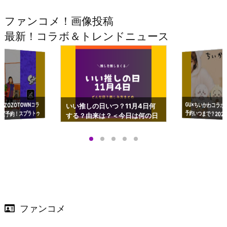
ファンコメ！画像投稿
最新！コラボ＆トレンドニュース
GU×ちいかわコラボ
予約いつまで？2023
ーチやショルダーが可
×ZOZOTOWNコラ
いい推しの日いつ？11月4日何
ズ予約！スプラトゥ
する？由来は？＜今日は何の日
プアップも渋谷Hz
＞
店舗＆オンラインス
）で開催
ファンコメ