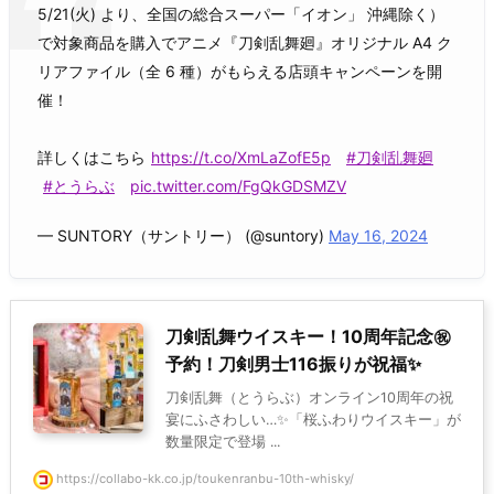
5/21(火) より、全国の総合スーパー「イオン」 沖縄除く）
で対象商品を購入でアニメ『刀剣乱舞廻』オリジナル A4 ク
リアファイル（全 6 種）がもらえる店頭キャンペーンを開
催！
詳しくはこちら
https://t.co/XmLaZofE5p
#刀剣乱舞廻
#とうらぶ
pic.twitter.com/FgQkGDSMZV
— SUNTORY（サントリー） (@suntory)
May 16, 2024
刀剣乱舞ウイスキー！10周年記念㊗
予約！刀剣男士116振りが祝福✨
刀剣乱舞（とうらぶ）オンライン10周年の祝
宴にふさわしい…✨「桜ふわりウイスキー」が
数量限定で登場 ...
https://collabo-kk.co.jp/toukenranbu-10th-whisky/