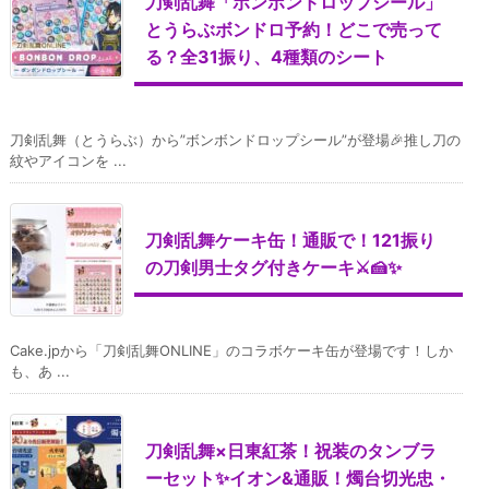
刀剣乱舞「ボンボンドロップシール」
とうらぶボンドロ予約！どこで売って
る？全31振り、4種類のシート
刀剣乱舞（とうらぶ）から”ボンボンドロップシール”が登場🎉推し刀の
紋やアイコンを ...
刀剣乱舞ケーキ缶！通販で！121振り
の刀剣男士タグ付きケーキ⚔️🍰✨
Cake.jpから「刀剣乱舞ONLINE」のコラボケーキ缶が登場です！しか
も、あ ...
刀剣乱舞×日東紅茶！祝装のタンブラ
ーセット✨イオン&通販！燭台切光忠・