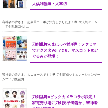
大倶利伽羅・火車切
審神者の皆さま、超豪華コラボが決定しましたよ！😍 大人気ゲーム
「刀剣乱舞ONLI ...
刀剣乱舞んまほっぺ第4弾！ファミマ
でアクスタVol.7＆8、マスコットぬい
ぐるみが登場！
審神者の皆さま、大ニュースです！💖 刀剣育成シミュレーションゲー
ム**「刀剣乱舞 ...
刀剣乱舞×ビックカメラコラボ決定！
家電売り場に刀剣男子降臨か、審神者