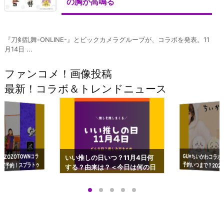
の胸が高鳴る
『刀剣乱舞-ONLINE-』とビックカメラグループが、コラボを発表。11
月14日 ...
ファンコメ！画像投稿
最新！コラボ＆トレンドニュース
GU×ちいかわコラボ
予約いつまで？2023
ーチやショルダーが可
×ZOZOTOWNコラ
いい推しの日いつ？11月4日何
ズ予約！スプラトゥ
する？由来は？＜今日は何の日
プアップも渋谷Hz
＞
店舗＆オンラインス
）で開催