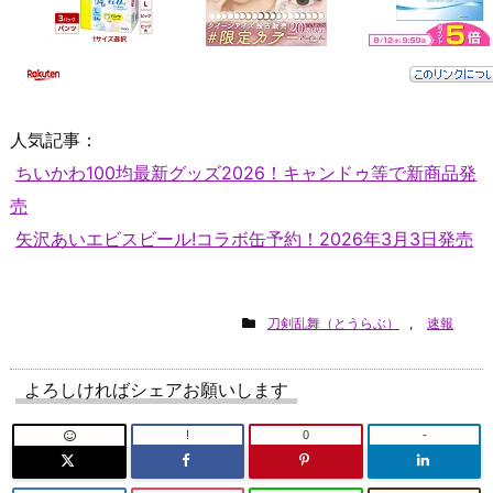
人気記事：
ちいかわ100均最新グッズ2026！キャンドゥ等で新商品発
売
矢沢あいエビスビール!コラボ缶予約！2026年3月3日発売
刀剣乱舞（とうらぶ）
,
速報
よろしければシェアお願いします
!
0
-