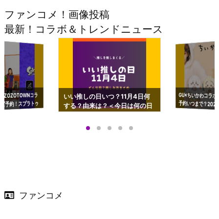
ファンコメ！画像投稿
最新！コラボ＆トレンドニュース
GU×ちいかわコラボ
予約いつまで？2023
ーチやショルダーが可
×ZOZOTOWNコラ
いい推しの日いつ？11月4日何
ズ予約！スプラトゥ
する？由来は？＜今日は何の日
プアップも渋谷Hz
＞
店舗＆オンラインス
）で開催
ファンコメ