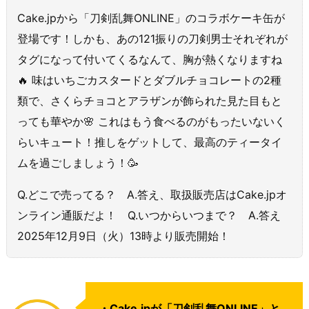
Cake.jpから「刀剣乱舞ONLINE」のコラボケーキ缶が
登場です！しかも、あの121振りの刀剣男士それぞれが
タグになって付いてくるなんて、胸が熱くなりますね
🔥 味はいちごカスタードとダブルチョコレートの2種
類で、さくらチョコとアラザンが飾られた見た目もと
っても華やか🌸 これはもう食べるのがもったいないく
らいキュート！推しをゲットして、最高のティータイ
ムを過ごしましょう！🥳
Q.どこで売ってる？ A.答え、取扱販売店はCake.jpオ
ンライン通販だよ！ Q.いつからいつまで？ A.答え
2025年12月9日（火）13時より販売開始！
・Cake.jpが「刀剣乱舞ONLINE」と