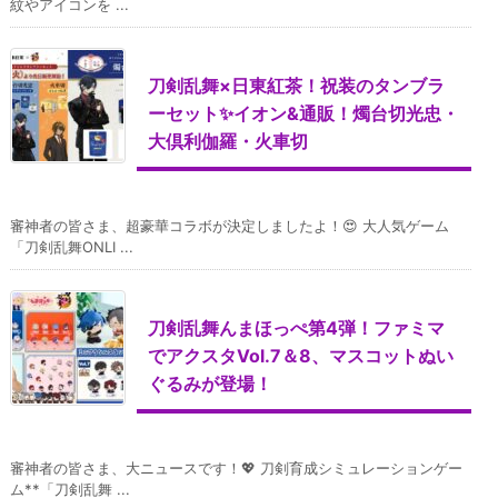
紋やアイコンを ...
刀剣乱舞×日東紅茶！祝装のタンブラ
ーセット✨イオン&通販！燭台切光忠・
大倶利伽羅・火車切
審神者の皆さま、超豪華コラボが決定しましたよ！😍 大人気ゲーム
「刀剣乱舞ONLI ...
刀剣乱舞んまほっぺ第4弾！ファミマ
でアクスタVol.7＆8、マスコットぬい
ぐるみが登場！
審神者の皆さま、大ニュースです！💖 刀剣育成シミュレーションゲー
ム**「刀剣乱舞 ...