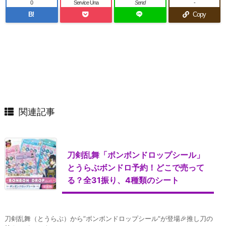
0
Service Una
Send
-
B!
Copy
関連記事
刀剣乱舞「ボンボンドロップシール」
とうらぶボンドロ予約！どこで売って
る？全31振り、4種類のシート
刀剣乱舞（とうらぶ）から”ボンボンドロップシール”が登場🎉推し刀の