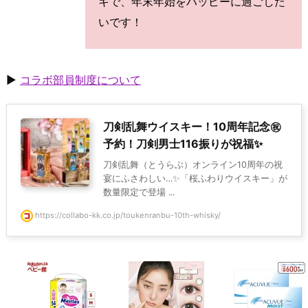
キで、年末年始をハッピーに過ごした
いです！
▶
コラボ部員制度について
刀剣乱舞ウイスキー！10周年記念㊗
予約！刀剣男士116振りが祝福✨
刀剣乱舞（とうらぶ）オンライン10周年の祝
宴にふさわしい…✨「桜ふわりウイスキー」が
数量限定で登場 ...
https://collabo-kk.co.jp/toukenranbu-10th-whisky/