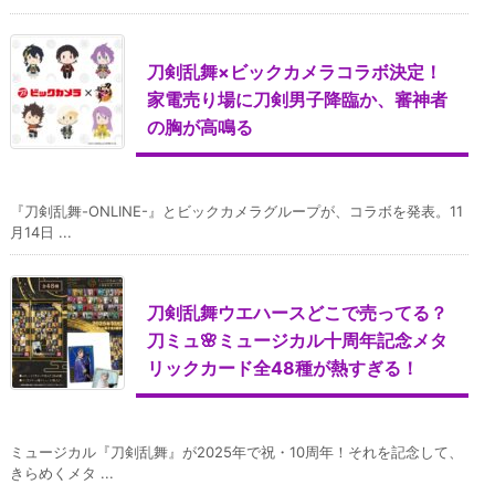
刀剣乱舞×ビックカメラコラボ決定！
家電売り場に刀剣男子降臨か、審神者
の胸が高鳴る
『刀剣乱舞-ONLINE-』とビックカメラグループが、コラボを発表。11
月14日 ...
刀剣乱舞ウエハースどこで売ってる？
刀ミュ🌸ミュージカル十周年記念メタ
リックカード全48種が熱すぎる！
ミュージカル『刀剣乱舞』が2025年で祝・10周年！それを記念して、
きらめくメタ ...