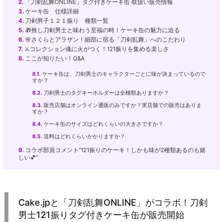
2.
「刀剣乱舞ONLINE」タグ付きケーキ缶 取扱い販売情報
3.
ケーキ缶 仕様詳細
4.
刀剣男子１２１振り 種類一覧
5.
🎁推し刀剣男士と味わう至福の時！ケーキ缶の魅力に迫る
6.
🌸さくらとアラザン！細部に宿る「刀剣乱舞」へのこだわり
7.
⚔️コレクション魂に火がつく！121振りを集める楽しさ
8.
ここが知りたい！Q&A
8.1.
ケーキ缶は、刀剣男士のキャラクターごとに味が決まっているので
すか？
8.2.
刀剣男士のタグキーホルダーは全種類ありますか？
8.3.
販売店舗はオンライン通販のみですか？実店舗での販売はありま
すか？
8.4.
ケーキ缶のサイズはどれくらいの大きさですか？
8.5.
送料はどれくらいかかりますか？
9.
コラボ部員コメント”121振りのケーキ！しかも味が2種類あるのも嬉
しい💕”
Cake.jpと「刀剣乱舞ONLINE」がコラボ！刀剣
男士121振りタグ付きケーキ缶が販売開始