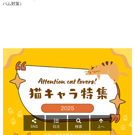
パム対策）
SNS
目次
検索
上へ