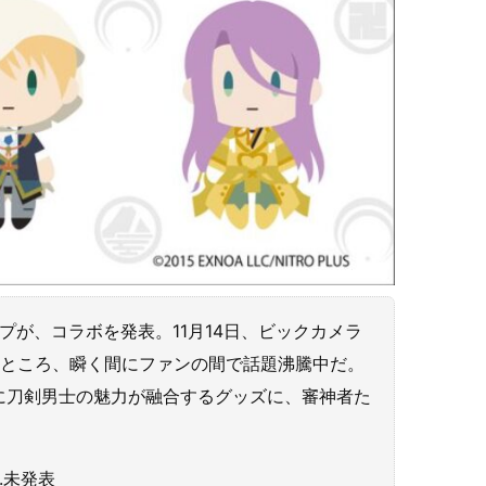
ープが、コラボを発表。11月14日、ビックカメラ
たところ、瞬く間にファンの間で話題沸騰中だ。
に刀剣男士の魅力が融合するグッズに、審神者た
.未発表