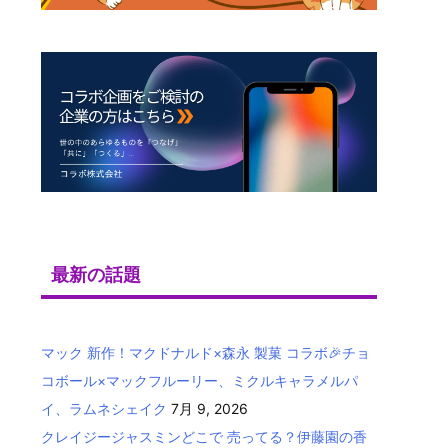
最新の話題
マック 新作！マクドナルド×森永 製菓 コラボ🎉チョ
コボール×マックフルーリー、ミクルキャラメルパ
イ、ラムネシェイク
7月 9, 2026
クレイジージャスミンどこで 売ってる？伊藤園の香