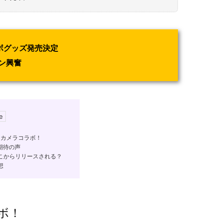
ボグッズ発売決定
ン興奮
クカメラコラボ！
期待の声
こからリリースされる？
想
ボ！