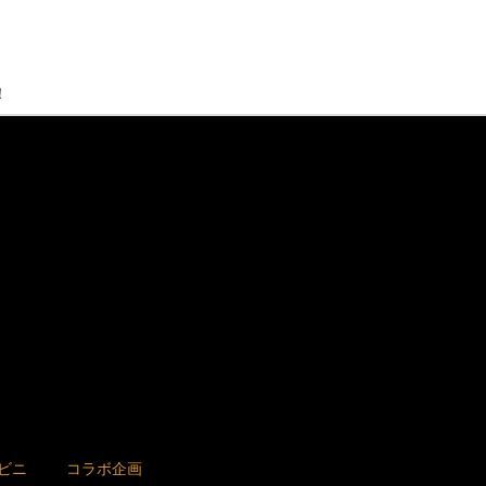
！
ビニ
コラボ企画