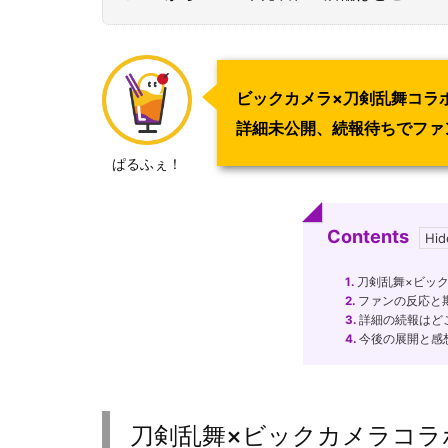
ビックカメラ×刀剣乱舞コラ
詳細未公開、続報待ちでファ
ぱるふぇ！
Contents
1.
刀剣乱舞×ビッ
2.
ファンの反応と
3.
詳細の続報はど
4.
今後の展開と感
刀剣乱舞×ビックカメラコラ