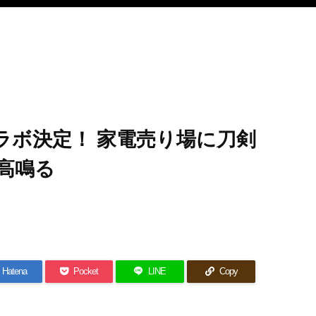
）
ラボ決定！ 家電売り場に刀剣
高鳴る
Hatena
Pocket
LINE
Copy