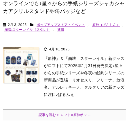
オンラインでも♪星々からの手紙シリーズシャカシャ
カアクリルスタンドや缶バッジなど
2月 3, 2025
ポップアップストア・イベント
,
原神（げんしん）
,
崩壊:スターレイル（スタレ）
,
速報
4月 16, 2025
『原神』＆『崩壊：スターレイル』新グッズ
がロフトにて2025年1月31日発売決定♪星々
からの手紙シリーズや冬夜の戯劇シリーズの
新商品が登場！リオセスリ、フリーナ、放浪
者、アルレッキーノ、タルタリアの新グッズ
に注目♪
ぱるふぇ！
記事を読む
ロフト×原神ポッ ...