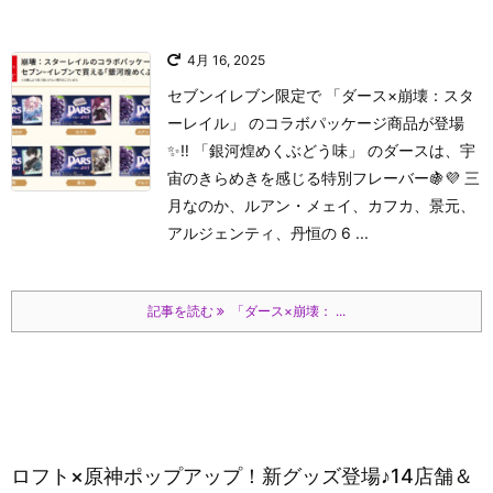
4月 16, 2025
セブンイレブン限定で 「ダース×崩壊：スタ
ーレイル」 のコラボパッケージ商品が登場
✨‼ 「銀河煌めくぶどう味」 のダースは、宇
宙のきらめきを感じる特別フレーバー🍇💜 三
月なのか、ルアン・メェイ、カフカ、景元、
アルジェンティ、丹恒の 6 ...
記事を読む
「ダース×崩壊： ...
ロフト×原神ポップアップ！新グッズ登場♪14店舗＆