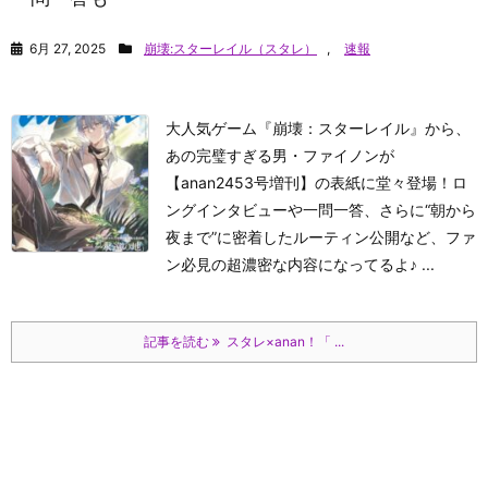
6月 27, 2025
崩壊:スターレイル（スタレ）
,
速報
大人気ゲーム『崩壊：スターレイル』から、
あの完璧すぎる男・ファイノンが
【anan2453号増刊】の表紙に堂々登場！ロ
ングインタビューや一問一答、さらに“朝から
夜まで”に密着したルーティン公開など、ファ
ン必見の超濃密な内容になってるよ♪ ...
記事を読む
スタレ×anan！「 ...