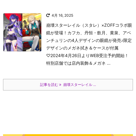
4月 16, 2025
崩壊スターレイル（スタレ）×ZOFFコラボ眼
鏡が登場！カフカ、丹恒・飲月、黄泉、アベ
ンチュリンの4人デザインの眼鏡が発売♪限定
デザインのメガネ拭き＆ケースが付属
♡2024年4月26日よりWEB受注予約開始！
特別店舗では店内装飾＆メガネ ...
記事を読む
崩壊スターレイル ...