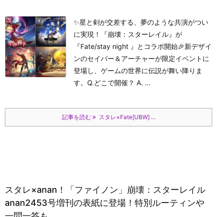
✨星と剣が交差する、夢のような共演がつい
に実現！『崩壊：スターレイル』が
『Fate/stay night 』とコラボ開始🎉新デザイ
ンのセイバー＆アーチャーが限定イベントに
登場し、ゲームの世界に伝説が舞い降りま
す。Q.どこで開催？ A. ...
記事を読む
スタレ×Fate[UBW] ...
スタレ×anan！「ファイノン」崩壊：スターレイル
anan2453号増刊の表紙に登場！特別ルーティンや
一問一答も