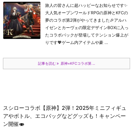
旅人の皆さんに超ハッピーなお知らせです✨
大人気オープンワールドRPGの原神とKFCの
夢のコラボ第2弾がやってきました🎉アルハ
イゼンとカーヴェの限定デザインBOXに入っ
たコラボパックが登場してテンション爆上が
りです💖ゲーム内アイテムや豪 ...
記事を読む
原神×KFCコラボ第 ...
スシローコラボ【原神】2弾！2025年ミニフィギュ
アやボトル、エコバッグなどグッズも！キャンペー
ン開催🍣